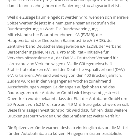
damit binnen zehn Jahren der Sanierungsstau abgearbeitet ist.
Weil die Zusage kaum eingelöst werden wird, wenden sich mehrere
Spitzenverbände jetzt in einem gemeinsamen Notruf an die
Bundesregierung zu Wort. Die Bundesvereinigung
Mittelständischer Bauunternehmen e.V. (BVMB), der
Hauptverband der Deutschen Bauindustrie e.V. (HDB), der
Zentralverband Deutsches Baugewerbe e.V. (ZDB), der Verband
Beratender Ingenieure (VBI), Pro Mobilität - Initiative für
Verkehrsinfrastruktur e.V., der DVLV – Deutscher Verband für
Lärmschutz an Verkehrswegen e.V., die Gütegemeinschaft
Stahlschutzplanken e.V. und der Deutsche Asphaltverband (DAV)
e.V. kritisieren: „Wir sind weit weg von den 400 Brücken jährlich.
Zudem wurden in den vergangenen Wochen zunehmend
Ausschreibungen wegen Geldmangels aufgehoben und das
Bauprogramm der Autobahn GmbH wird insgesamt gestreckt.
Obendrein wurde bekannt, dass der Etat der Autobahn GmbH um
20 Prozent von 6,2 Mrd. Euro auf 4,9 Mrd. Euro gekürzt werden soll.
Diese fahrlässige Investitionspolitik wird dazu führen, dass weitere
Brücken gesperrt werden und das Straßennetz weiter verfällt.“
Die Spitzenverbände warnen deshalb eindringlich davor, die Mittel
für den Autobahnbau zu kürzen. Hingegen müssten zusätzliche