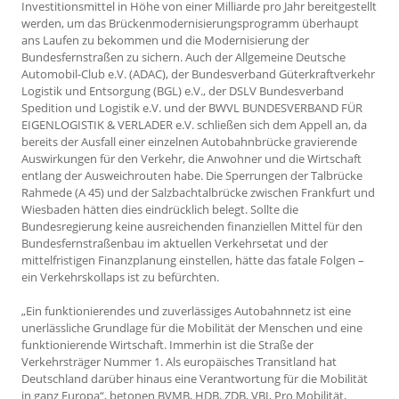
Investitionsmittel in Höhe von einer Milliarde pro Jahr bereitgestellt
werden, um das Brückenmodernisierungsprogramm überhaupt
ans Laufen zu bekommen und die Modernisierung der
Bundesfernstraßen zu sichern. Auch der Allgemeine Deutsche
Automobil-Club e.V. (ADAC), der Bundesverband Güterkraftverkehr
Logistik und Entsorgung (BGL) e.V., der DSLV Bundesverband
Spedition und Logistik e.V. und der BWVL BUNDESVERBAND FÜR
EIGENLOGISTIK & VERLADER e.V. schließen sich dem Appell an, da
bereits der Ausfall einer einzelnen Autobahnbrücke gravierende
Auswirkungen für den Verkehr, die Anwohner und die Wirtschaft
entlang der Ausweichrouten habe. Die Sperrungen der Talbrücke
Rahmede (A 45) und der Salzbachtalbrücke zwischen Frankfurt und
Wiesbaden hätten dies eindrücklich belegt. Sollte die
Bundesregierung keine ausreichenden finanziellen Mittel für den
Bundesfernstraßenbau im aktuellen Verkehrsetat und der
mittelfristigen Finanzplanung einstellen, hätte das fatale Folgen –
ein Verkehrskollaps ist zu befürchten.
„Ein funktionierendes und zuverlässiges Autobahnnetz ist eine
unerlässliche Grundlage für die Mobilität der Menschen und eine
funktionierende Wirtschaft. Immerhin ist die Straße der
Verkehrsträger Nummer 1. Als europäisches Transitland hat
Deutschland darüber hinaus eine Verantwortung für die Mobilität
in ganz Europa“, betonen BVMB, HDB, ZDB, VBI, Pro Mobilität,