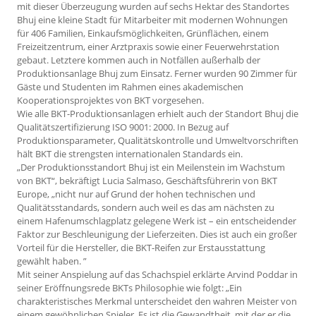
mit dieser Überzeugung wurden auf sechs Hektar des Standortes
Bhuj eine kleine Stadt für Mitarbeiter mit modernen Wohnungen
für 406 Familien, Einkaufsmöglichkeiten, Grünflächen, einem
Freizeitzentrum, einer Arztpraxis sowie einer Feuerwehrstation
gebaut. Letztere kommen auch in Notfällen außerhalb der
Produktionsanlage Bhuj zum Einsatz. Ferner wurden 90 Zimmer für
Gäste und Studenten im Rahmen eines akademischen
Kooperationsprojektes von BKT vorgesehen.
Wie alle BKT-Produktionsanlagen erhielt auch der Standort Bhuj die
Qualitätszertifizierung ISO 9001: 2000. In Bezug auf
Produktionsparameter, Qualitätskontrolle und Umweltvorschriften
hält BKT die strengsten internationalen Standards ein.
„Der Produktionsstandort Bhuj ist ein Meilenstein im Wachstum
von BKT“, bekräftigt Lucia Salmaso, Geschäftsführerin von BKT
Europe, „nicht nur auf Grund der hohen technischen und
Qualitätsstandards, sondern auch weil es das am nächsten zu
einem Hafenumschlagplatz gelegene Werk ist – ein entscheidender
Faktor zur Beschleunigung der Lieferzeiten. Dies ist auch ein großer
Vorteil für die Hersteller, die BKT-Reifen zur Erstausstattung
gewählt haben. ”
Mit seiner Anspielung auf das Schachspiel erklärte Arvind Poddar in
seiner Eröffnungsrede BKTs Philosophie wie folgt: „Ein
charakteristisches Merkmal unterscheidet den wahren Meister von
einem gewöhnlichen Spieler. Es ist die Gewandtheit, mit der er die