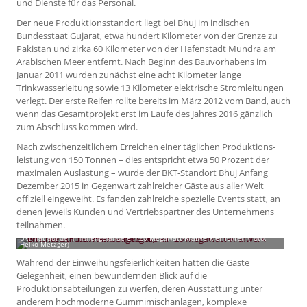
und Dienste für das Personal.
Der neue Produktionsstandort liegt bei Bhuj im indischen
Bundesstaat Gujarat, etwa hundert Kilometer von der Grenze zu
Pakistan und zirka 60 Kilometer von der Hafenstadt Mundra am
Arabischen Meer entfernt. Nach Beginn des Bauvorhabens im
Januar 2011 wurden zunächst eine acht Kilometer lange
Trinkwasserleitung sowie 13 Kilometer elektrische Stromleitungen
verlegt. Der erste Reifen rollte bereits im März 2012 vom Band, auch
wenn das Gesamtprojekt erst im Laufe des Jahres 2016 gänzlich
zum Abschluss kommen wird.
Nach zwischenzeitlichem Erreichen einer täglichen Produktions­
leistung von 150 Tonnen – dies entspricht etwa 50 Prozent der
maximalen Auslastung – wurde der BKT-Standort Bhuj Anfang
Dezember 2015 in Gegenwart zahlreicher Gäste aus aller Welt
offiziell eingeweiht. Es fanden zahlreiche spezielle Events statt, an
denen jeweils Kunden und Vertriebspartner des Unternehmens
teilnahmen.
BKT hat auf dem Firmengelände ein 20 Megawatt-Krafwerk errichtet. (Foto:
Heiko Metzger)
Während der Einweihungsfeierlichkeiten hatten die Gäste
Gelegenheit, einen bewundernden Blick auf die
Produktionsabteilungen zu werfen, deren Ausstattung unter
anderem hochmoderne Gummimischanlagen, komplexe