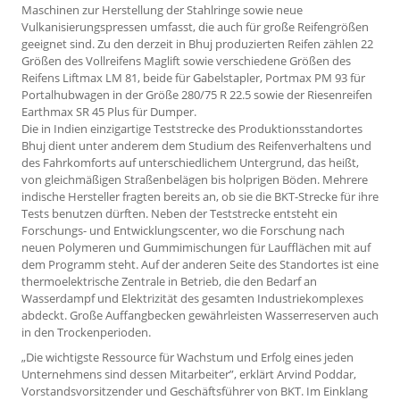
Maschinen zur Herstellung der Stahlringe sowie neue
Vulkanisierungspressen umfasst, die auch für große Reifengrößen
geeignet sind. Zu den derzeit in Bhuj produzierten Reifen zählen 22
Größen des Vollreifens Maglift sowie verschiedene Größen des
Reifens Liftmax LM 81, beide für Gabelstapler, Portmax PM 93 für
Portalhubwagen in der Größe 280/75 R 22.5 sowie der Riesenreifen
Earthmax SR 45 Plus für Dumper.
Die in Indien einzigartige Teststrecke des Produktionsstandortes
Bhuj dient unter anderem dem Studium des Reifenverhaltens und
des Fahrkomforts auf unterschiedlichem Untergrund, das heißt,
von gleichmäßigen Straßenbelägen bis holprigen Böden. Mehrere
indische Hersteller fragten bereits an, ob sie die BKT-Strecke für ihre
Tests benutzen dürften. Neben der Teststrecke entsteht ein
Forschungs- und Entwicklungscenter, wo die Forschung nach
neuen Polymeren und Gummimischungen für Laufflächen mit auf
dem Programm steht. Auf der anderen Seite des Standortes ist eine
thermoelektrische Zentrale in Betrieb, die den Bedarf an
Wasserdampf und Elektrizität des gesamten Industriekomplexes
abdeckt. Große Auffangbecken gewährleisten Wasserreserven auch
in den Trockenperioden.
„Die wichtigste Ressource für Wachstum und Erfolg eines jeden
Unternehmens sind dessen Mitarbeiter”, erklärt Arvind Poddar,
Vorstandsvorsitzender und Geschäftsführer von BKT. Im Einklang