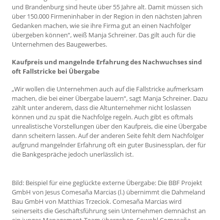
und Brandenburg sind heute über 55 Jahre alt. Damit müssen sich
über 150.000 Firmeninhaber in der Region in den nächsten Jahren
Gedanken machen, wie sie ihre Firma gut an einen Nachfolger
übergeben können“, weiß Manja Schreiner. Das gilt auch für die
Unternehmen des Baugewerbes.
Kaufpreis und mangelnde Erfahrung des Nachwuchses sind
oft Fallstricke bei Übergabe
„Wir wollen die Unternehmen auch auf die Fallstricke aufmerksam
machen, die bei einer Übergabe lauern“, sagt Manja Schreiner. Dazu
zählt unter anderem, dass die Altunternehmer nicht loslassen
können und zu spät die Nachfolge regeln. Auch gibt es oftmals
unrealistische Vorstellungen über den Kaufpreis, die eine Übergabe
dann scheitern lassen. Auf der anderen Seite fehlt dem Nachfolger
aufgrund mangelnder Erfahrung oft ein guter Businessplan, der für
die Bankgespräche jedoch unerlässlich ist.
Bild: Beispiel für eine geglückte externe Übergabe: Die BBF Projekt
GmbH von Jesus Comesaña Marcias (l.) übernimmt die Dahmeland
Bau GmbH von Matthias Trzeciok. Comesaña Marcias wird
seinerseits die Geschäftsführung sein Unternehmen demnächst an
ein junges Management-Team übergeben. Sowohl Comesaña