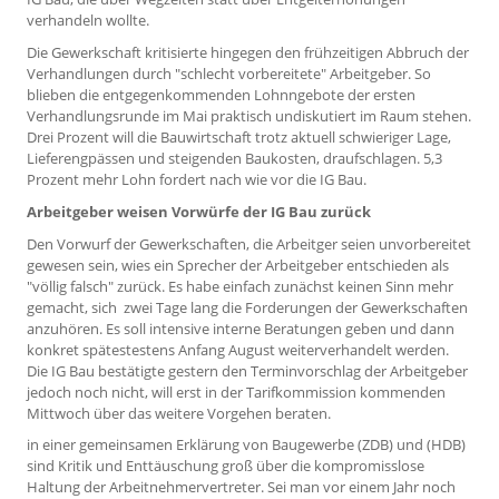
verhandeln wollte.
Die Gewerkschaft kritisierte hingegen den frühzeitigen Abbruch der
Verhandlungen durch "schlecht vorbereitete" Arbeitgeber. So
blieben die entgegenkommenden Lohnngebote der ersten
Verhandlungsrunde im Mai praktisch undiskutiert im Raum stehen.
Drei Prozent will die Bauwirtschaft trotz aktuell schwieriger Lage,
Lieferengpässen und steigenden Baukosten, draufschlagen. 5,3
Prozent mehr Lohn fordert nach wie vor die IG Bau.
Arbeitgeber weisen Vorwürfe der IG Bau zurück
Den Vorwurf der Gewerkschaften, die Arbeitger seien unvorbereitet
gewesen sein, wies ein Sprecher der Arbeitgeber entschieden als
"völlig falsch" zurück. Es habe einfach zunächst keinen Sinn mehr
gemacht, sich zwei Tage lang die Forderungen der Gewerkschaften
anzuhören. Es soll intensive interne Beratungen geben und dann
konkret spätestestens Anfang August weiterverhandelt werden.
Die IG Bau bestätigte gestern den Terminvorschlag der Arbeitgeber
jedoch noch nicht, will erst in der Tarifkommission kommenden
Mittwoch über das weitere Vorgehen beraten.
in einer gemeinsamen Erklärung von Baugewerbe (ZDB) und (HDB)
sind Kritik und Enttäuschung groß über die kompromisslose
Haltung der Arbeitnehmervertreter. Sei man vor einem Jahr noch