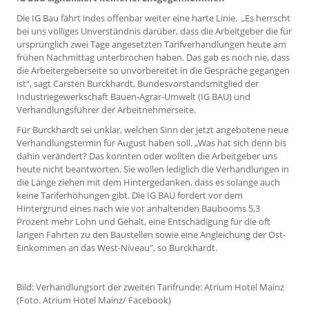
Die IG Bau fährt indes offenbar weiter eine harte Linie. „Es herrscht
bei uns völliges Unverständnis darüber, dass die Arbeitgeber die für
ursprünglich zwei Tage angesetzten Tarifverhandlungen heute am
frühen Nachmittag unterbrochen haben. Das gab es noch nie, dass
die Arbeitergeberseite so unvorbereitet in die Gespräche gegangen
ist“, sagt Carsten Burckhardt, Bundesvorstandsmitglied der
Industriegewerkschaft Bauen-Agrar-Umwelt (IG BAU) und
Verhandlungsführer der Arbeitnehmerseite.
Für Burckhardt sei unklar, welchen Sinn der jetzt angebotene neue
Verhandlungstermin für August haben soll. „Was hat sich denn bis
dahin verändert? Das konnten oder wollten die Arbeitgeber uns
heute nicht beantworten. Sie wollen lediglich die Verhandlungen in
die Länge ziehen mit dem Hintergedanken, dass es solange auch
keine Tariferhöhungen gibt. Die IG BAU fordert vor dem
Hintergrund eines nach wie vor anhaltenden Baubooms 5,3
Prozent mehr Lohn und Gehalt, eine Entschädigung für die oft
langen Fahrten zu den Baustellen sowie eine Angleichung der Ost-
Einkommen an das West-Niveau", so Burckhardt.
Bild: Verhandlungsort der zweiten Tarifrunde: Atrium Hotel Mainz
(Foto. Atrium Hotel Mainz/ Facebook)