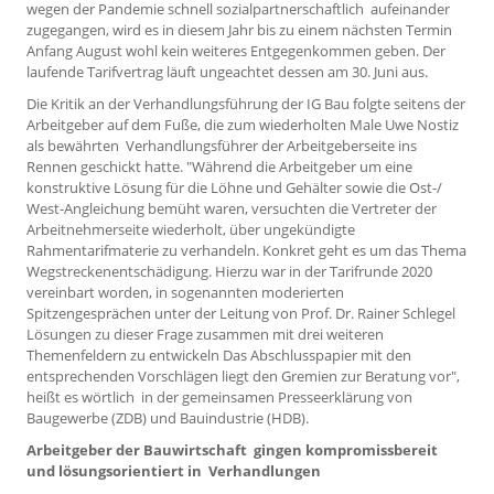
wegen der Pandemie schnell sozialpartnerschaftlich aufeinander
zugegangen, wird es in diesem Jahr bis zu einem nächsten Termin
Anfang August wohl kein weiteres Entgegenkommen geben. Der
laufende Tarifvertrag läuft ungeachtet dessen am 30. Juni aus.
Die Kritik an der Verhandlungsführung der IG Bau folgte seitens der
Arbeitgeber auf dem Fuße, die zum wiederholten Male Uwe Nostiz
als bewährten Verhandlungsführer der Arbeitgeberseite ins
Rennen geschickt hatte. "Während die Arbeitgeber um eine
konstruktive Lösung für die Löhne und Gehälter sowie die Ost-/
West-Angleichung bemüht waren, versuchten die Vertreter der
Arbeitnehmerseite wiederholt, über ungekündigte
Rahmentarifmaterie zu verhandeln. Konkret geht es um das Thema
Wegstreckenentschädigung. Hierzu war in der Tarifrunde 2020
vereinbart worden, in sogenannten moderierten
Spitzengesprächen unter der Leitung von Prof. Dr. Rainer Schlegel
Lösungen zu dieser Frage zusammen mit drei weiteren
Themenfeldern zu entwickeln Das Abschlusspapier mit den
entsprechenden Vorschlägen liegt den Gremien zur Beratung vor",
heißt es wörtlich in der gemeinsamen Presseerklärung von
Baugewerbe (ZDB) und Bauindustrie (HDB).
Arbeitgeber der Bauwirtschaft gingen kompromissbereit
und lösungsorientiert in Verhandlungen