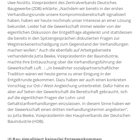
Uwe Nostitz, Vizepräsident des Zentralverbands Deutsches
Baugewerbe (ZDB) erklärte: „Nachdem wir bereits in der ersten
Verhandlungsrunde unsere Kompromissbereitschaft signalisiert
haben, haben wir heute nochmals unser Interesse an einer Lösung
bekundet. Leider hat die Gewerkschaft immer wieder von der
eigentlichen Diskussion der Entgeltfrage abgelenkt und stattdessen
die bereits in den Spitzengesprächen diskutierten Fragen zur
Wegstreckenentschädigung zum Gegenstand der Verhandlungen
machen wollen.“ Auch die ebenfalls auf Arbeitgeberseite
verhandelnde Jutta Beeke, Vizepräsidentin der Bauindustrie,
machte ihre Enttäuschung über die Verhandlungsführung der
Gewerkschaft Luft. : .„In bewährter sozialpartnerschaftlicher
Tradition wären wir heute gerne zu einer Einigung in der
Entgeltrunde gekommen. Dazu haben wir auch einen konkreten
Vorschlag zur Ost-/ West-Angleichung unterbreitet. Dafür hätte es
aber auf Seiten der Gewerkschaft die Bereitschaft gebraucht, sich
auf die eigentlichen Fragen der Lohn- und
Gehaltstarifverhandlungen einzulassen. In diesem Sinne haben wir
der Gewerkschaft einen dritten Verhandlungstermin angeboten“,
so Jutta Beeke, Vizepräsidentin des Hauptverbands der Deutschen
Bauindustrie (HDB).
I
G Bau signalisiert keinerlei Entgegenkommen