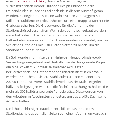
einem
Forbes.com-Artikel
, dass die Nachahmung der
südkalifornischen Indoor-Outdoor-Design-Philosophie die
treibende Idee sei, aber es sei noch nie in diesem Ausmaß getan
worden. Zu Beginn musste eine wahre Armee von Baggern 5,4
Millionen Kubikmeter Erde ausheben, um eine knapp 31 Meter tiefe
Grube zu schaffen. Die Grube wurde für die Aufnahme der
Stadionschüssel geschaffen. Wenn sie oberirdisch gebaut worden
wäre, hätte die Spitze des Stadions in den eingeschränkten
Luftverkehrsraum gereicht. Stahlträger wurden verwendet, um das
Skelett des Stadions mit 3.300 Betonplatten zu bilden, um die
Stadiontribünen zu formen.
Da SoFi wurde in unmittelbarer Nähe der Newport-Inglewood-
Verwerfungslinie gebaut und deshalb musste das gesamte Projekt
die Möglichkeit zukünftiger seismischer Aktivitäten
berücksichtigenund unter erdbebensicheren Richtlinien erbaut
werden. 37 erdbebensichere Stahlsäulen stützen ein enormes
20.000 Tonnen schweres Stahlfachwerk, das ein Drahtseilgeflecht
hält, das festgezogen wird, um die Dachüberdachung zu halten, die
mehr als 300 halbtransparente Paneele trägt. Diese wurden von
den Arbeitern in Abschnitten verlegten, um das größte Dach seiner
Art zu schaffen.
Die lichtdurchlässigen Bauelemente bilden das Innere des
Stadiondachs, das von allen Seiten von einem Aluminiumvordach