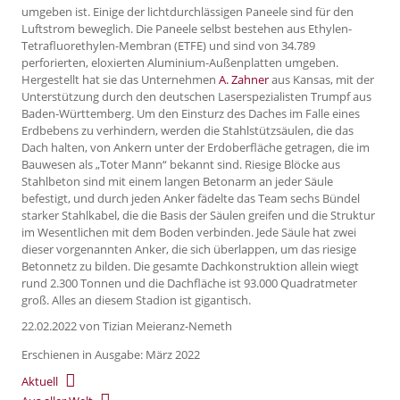
umgeben ist. Einige der lichtdurchlässigen Paneele sind für den
Luftstrom beweglich. Die Paneele selbst bestehen aus Ethylen-
Tetrafluorethylen-Membran (ETFE) und sind von 34.789
perforierten, eloxierten Aluminium-Außenplatten umgeben.
Hergestellt hat sie das Unternehmen
A. Zahner
aus Kansas, mit der
Unterstützung durch den deutschen Laserspezialisten Trumpf aus
Baden-Württemberg. Um den Einsturz des Daches im Falle eines
Erdbebens zu verhindern, werden die Stahlstützsäulen, die das
Dach halten, von Ankern unter der Erdoberfläche getragen, die im
Bauwesen als „Toter Mann“ bekannt sind. Riesige Blöcke aus
Stahlbeton sind mit einem langen Betonarm an jeder Säule
befestigt, und durch jeden Anker fädelte das Team sechs Bündel
starker Stahlkabel, die die Basis der Säulen greifen und die Struktur
im Wesentlichen mit dem Boden verbinden. Jede Säule hat zwei
dieser vorgenannten Anker, die sich überlappen, um das riesige
Betonnetz zu bilden. Die gesamte Dachkonstruktion allein wiegt
rund 2.300 Tonnen und die Dachfläche ist 93.000 Quadratmeter
groß. Alles an diesem Stadion ist gigantisch.
22.02.2022
von Tizian Meieranz-Nemeth
Erschienen in Ausgabe: März 2022
Aktuell