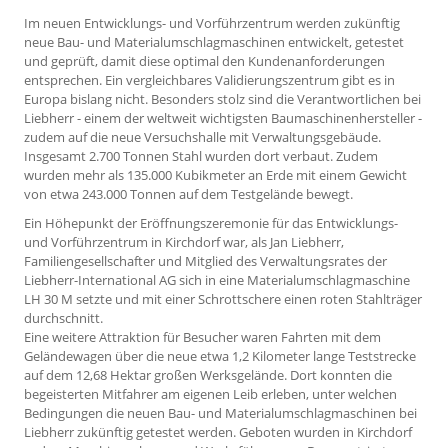
Im neuen Entwicklungs- und Vorführzentrum werden zukünftig
neue Bau- und Materialumschlagmaschinen entwickelt, getestet
und geprüft, damit diese optimal den Kundenanforderungen
entsprechen. Ein vergleichbares Validierungszentrum gibt es in
Europa bislang nicht. Besonders stolz sind die Verantwortlichen bei
Liebherr - einem der weltweit wichtigsten Baumaschinenhersteller -
zudem auf die neue Versuchshalle mit Verwaltungsgebäude.
Insgesamt 2.700 Tonnen Stahl wurden dort verbaut. Zudem
wurden mehr als 135.000 Kubikmeter an Erde mit einem Gewicht
von etwa 243.000 Tonnen auf dem Testgelände bewegt.
Ein Höhepunkt der Eröffnungszeremonie für das Entwicklungs-
und Vorführzentrum in Kirchdorf war, als Jan Liebherr,
Familiengesellschafter und Mitglied des Verwaltungsrates der
Liebherr-International AG sich in eine Materialumschlagmaschine
LH 30 M setzte und mit einer Schrottschere einen roten Stahlträger
durchschnitt.
Eine weitere Attraktion für Besucher waren Fahrten mit dem
Geländewagen über die neue etwa 1,2 Kilometer lange Teststrecke
auf dem 12,68 Hektar großen Werksgelände. Dort konnten die
begeisterten Mitfahrer am eigenen Leib erleben, unter welchen
Bedingungen die neuen Bau- und Materialumschlagmaschinen bei
Liebherr zukünftig getestet werden. Geboten wurden in Kirchdorf