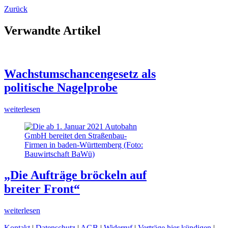
Zurück
Verwandte Artikel
Wachstumschancengesetz als
politische Nagelprobe
weiterlesen
„Die Aufträge bröckeln auf
breiter Front“
weiterlesen
Kontakt
|
Datenschutz
|
AGB
|
Widerruf
|
Verträge hier kündigen
|