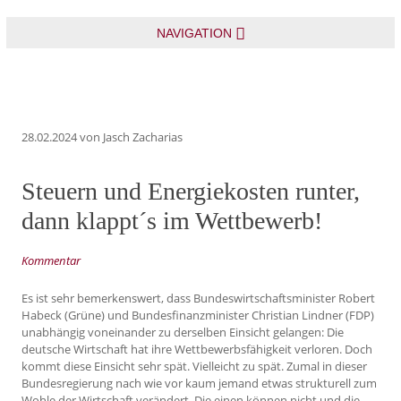
NAVIGATION
28.02.2024
von Jasch Zacharias
Steuern und Energiekosten runter,
dann klappt´s im Wettbewerb!
Kommentar
Es ist sehr bemerkenswert, dass Bundeswirtschaftsminister Robert
Habeck (Grüne) und Bundesfinanzminister Christian Lindner (FDP)
unabhängig voneinander zu derselben Einsicht gelangen: Die
deutsche Wirtschaft hat ihre Wettbewerbsfähigkeit verloren. Doch
kommt diese Einsicht sehr spät. Vielleicht zu spät. Zumal in dieser
Bundesregierung nach wie vor kaum jemand etwas strukturell zum
Wohle der Wirtschaft verändert. Die einen können nicht und die