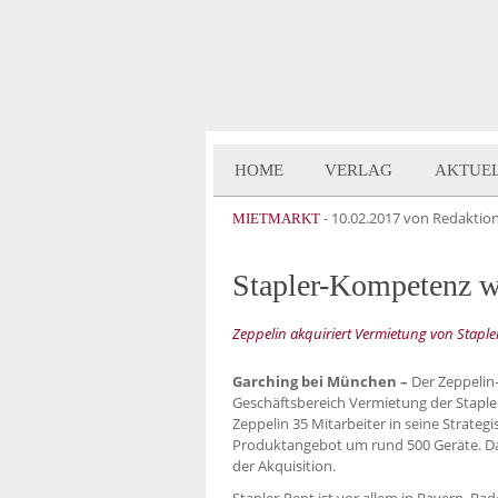
HOME
VERLAG
AKTUE
-
10.02.2017
von Redaktio
MIETMARKT
Stapler-Kompetenz w
Zeppelin akquiriert Vermietung von Staple
Garching bei München –
Der Zeppelin
Geschäftsbereich Vermietung der Stapl
Zeppelin 35 Mitarbeiter in seine Strateg
Produktangebot um rund 500 Geräte. Das
der Akquisition.
Stapler-Rent ist vor allem in Bayern, 