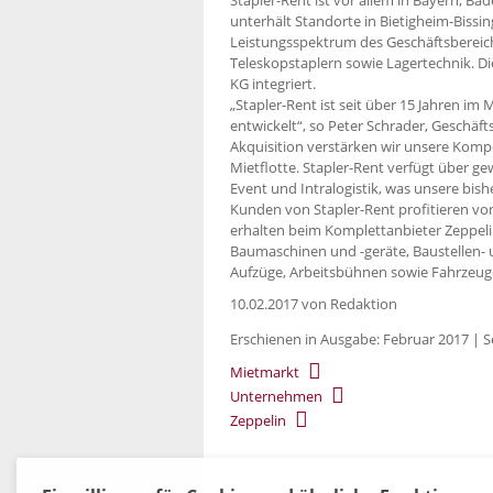
unterhält Standorte in Bietigheim-Bissi
Leistungsspektrum des Geschäftsbereic
Teleskopstaplern sowie Lagertechnik. Di
KG integriert.
„Stapler-Rent ist seit über 15 Jahren im
entwickelt“, so Peter Schrader, Geschäf
Akquisition verstärken wir unsere Komp
Mietflotte. Stapler-Rent verfügt über 
Event und Intralogistik, was unsere bish
Kunden von Stapler-Rent profitieren von
erhalten beim Komplettanbieter Zeppeli
Baumaschinen und -geräte, Baustellen-
Aufzüge, Arbeitsbühnen sowie Fahrzeug
10.02.2017
von Redaktion
Erschienen in Ausgabe: Februar 2017 | S
Mietmarkt
Unternehmen
Zeppelin
Zurück