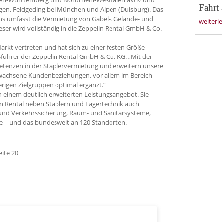
Fahrt 
ngen, Feldgeding bei München und Alpen (Duisburg). Das
hs umfasst die Vermietung von Gabel-, Gelände- und
weiterl
eser wird vollständig in die Zeppelin Rental GmbH & Co.
 Markt vertreten und hat sich zu einer festen Größe
tsführer der Zeppelin Rental GmbH & Co. KG. „Mit der
etenzen in der Staplervermietung und erweitern unsere
gewachsene Kundenbeziehungen, vor allem im Bereich
erigen Zielgruppen optimal ergänzt.“
 einem deutlich erweiterten Leistungsangebot. Sie
n Rental neben Staplern und Lagertechnik auch
 und Verkehrssicherung, Raum- und Sanitärsysteme,
e – und das bundesweit an 120 Standorten.
eite 20