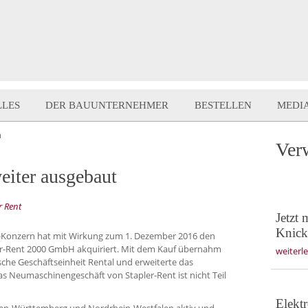
LLES
DER BAUUNTERNEHMER
BESTELLEN
MEDI
n
Ver
eiter ausgebaut
r Rent
Jetzt
Knic
-Konzern hat mit Wirkung zum 1. Dezember 2016 den
er-Rent 2000 GmbH akquiriert. Mit dem Kauf übernahm
weiterl
ische Geschäftseinheit Rental und erweiterte das
 Neumaschinengeschäft von Stapler-Rent ist nicht Teil
Elekt
Baden-Württemberg und Nordrhein-Westfalen aktiv und