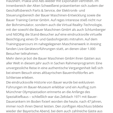
Hausherr, Prakla und ABS wieder mit Exponaten vertreten. Im
Innenbereich der Alten Schweißerei präsentierten sich zudem der
Geschäftsbereich Parts & Service, der Elektronik- und
Steuerungsbereich der Bauer Maschinen-Entwicklung sowie die
Bauer Training Center GmbH. Auf reges Interesse stieß nicht nur
der Bohrsimulator, sondern auch die Virtual Reality-Technologie,
mit der sowohl die Bauer Maschinen GmbH als auch Schlumberger
und NEORig die Stand-Besucher auf eine eindrucksvolle virtuelle
Besichtigung eines Öl- und Gasbohrgeräts mitnahm. Auf dem
Trainingsparcours im nahegelegenen Maschinenwerk in Aresing
fanden Live-Gerätevorführungen statt, an denen über 1.000
Besucher teilnahmen.
Mehr denn je bot die Bauer Maschinen GmbH ihren Gästen aus
aller Welt in diesem Jahr auch in Sachen Rahmenprogramm: Eine
unvergessliche Reise in eine authentische Vergangenheit ließ sich
bei einem Besuch eines altbayrischen Bauernhofdorfes am
Schliersee erleben.
Die eindrucksvolle Historie von Bauer wurde bei exklusiven
Führungen im Bauer-Museum erlebbar und ein Ausflug zum
Münchner Olympiastadion erinnerte an die Anfänge des
Spezialtiefbaus – schließlich war das Zeltdach 1971 mit Bauer-
Dauerankern im Boden fixiert worden die heute, nach 47 Jahren,
immer noch ihren Dienst leisten. Den zünftigen Abschluss bildete
wieder der Bayerische Abend, bei dem auch zahlreiche Gäste aus