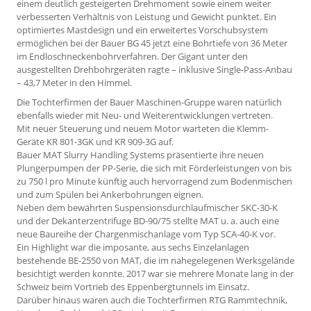
einem deutlich gesteigerten Drehmoment sowie einem weiter
verbesserten Verhältnis von Leistung und Gewicht punktet. Ein
optimiertes Mastdesign und ein erweitertes Vorschubsystem
ermöglichen bei der Bauer BG 45 jetzt eine Bohrtiefe von 36 Meter
im Endloschneckenbohrverfahren. Der Gigant unter den
ausgestellten Drehbohrgeräten ragte – inklusive Single-Pass-Anbau
– 43,7 Meter in den Himmel.
Die Tochterfirmen der Bauer Maschinen-Gruppe waren natürlich
ebenfalls wieder mit Neu- und Weiterentwicklungen vertreten.
Mit neuer Steuerung und neuem Motor warteten die Klemm-
Geräte KR 801-3GK und KR 909-3G auf.
Bauer MAT Slurry Handling Systems präsentierte ihre neuen
Plunger­pumpen der PP-Serie, die sich mit Förderleistungen von bis
zu 750 l pro Minute künftig auch hervorragend zum Bodenmischen
und zum Spülen bei Ankerbohrungen eignen.
Neben dem bewährten Suspensionsdurchlaufmischer SKC-30-K
und der Dekanterzentrifuge BD-90/75 stellte MAT u. a. auch eine
neue Baureihe der Chargenmischanlage vom Typ SCA-40-K vor.
Ein Highlight war die imposante, aus sechs Einzelanlagen
bestehende BE-2550 von MAT, die im nahegelegenen Werksgelände
besichtigt werden konnte. 2017 war sie mehrere Monate lang in der
Schweiz beim Vortrieb des Eppenbergtunnels im Einsatz.
Darüber hinaus waren auch die Tochterfirmen RTG Rammtechnik,