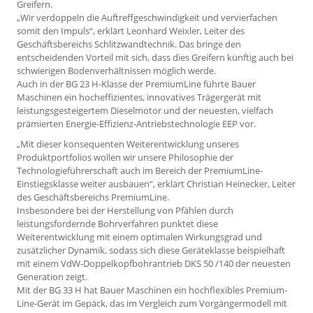
Greifern.
„Wir verdoppeln die Auftreffgeschwindigkeit und vervierfachen
somit den Impuls“, erklärt Leonhard Weixler, Leiter des
Geschäftsbereichs Schlitzwandtechnik. Das bringe den
entscheidenden Vorteil mit sich, dass dies Greifern künftig auch bei
schwierigen Bodenverhältnissen möglich werde.
Auch in der BG 23 H-Klasse der PremiumLine führte Bauer
Maschinen ein hocheffizientes, innovatives Trägergerät mit
leistungsgesteigertem Dieselmotor und der neuesten, vielfach
prämierten Energie-Effi­zienz-Antriebstechnologie EEP vor.
„Mit dieser konsequenten Weiterentwicklung unseres
Produktportfolios wollen wir unsere Philosophie der
Technologieführerschaft auch im Bereich der PremiumLine-
Einstiegsklasse weiter ausbauen“, erklärt Christian Heinecker, Leiter
des Geschäftsbereichs PremiumLine.
Insbesondere bei der Herstellung von Pfählen durch
leistungsfordernde Bohrverfahren punktet diese
Weiterentwicklung mit einem optimalen Wirkungsgrad und
zusätzlicher Dynamik, sodass sich diese Geräteklasse beispielhaft
mit einem VdW-Doppelkopfbohrantrieb DKS 50 /140 der neuesten
Generation zeigt.
Mit der BG 33 H hat Bauer Maschinen ein hochflexibles Premium­
Line-Gerät im Gepäck, das im Vergleich zum Vorgängermodell mit