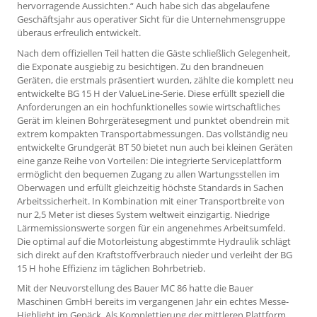
hervorragende Aussichten.“ Auch habe sich das abgelaufene
Geschäftsjahr aus operativer Sicht für die Unternehmensgruppe
überaus erfreulich entwickelt.
Nach dem offiziellen Teil hatten die Gäste schließlich Gelegenheit,
die Exponate ausgiebig zu besichtigen. Zu den brandneuen
Geräten, die erstmals präsentiert wurden, zählte die komplett neu
entwickelte BG 15 H der ValueLine-Serie. Diese erfüllt speziell die
Anforderungen an ein hochfunktionelles sowie wirtschaftliches
Gerät im kleinen Bohrgerätesegment und punktet obendrein mit
extrem kompakten Transportabmessungen. Das vollständig neu
entwickelte Grundgerät BT 50 bietet nun auch bei kleinen Geräten
eine ganze Reihe von Vorteilen: Die integrierte Serviceplattform
ermöglicht den bequemen Zugang zu allen Wartungsstellen im
Oberwagen und erfüllt gleichzeitig höchste Standards in Sachen
Arbeitssicherheit. In Kombination mit einer Transportbreite von
nur 2,5 Meter ist dieses System weltweit einzigartig. Niedrige
Lärmemissionswerte sorgen für ein angenehmes Arbeitsumfeld.
Die optimal auf die Motorleistung abgestimmte Hydraulik schlägt
sich direkt auf den Kraftstoffverbrauch nieder und verleiht der BG
15 H hohe Effizienz im täglichen Bohrbetrieb.
Mit der Neuvorstellung des Bauer MC 86 hatte die Bauer
Maschinen GmbH bereits im vergangenen Jahr ein echtes Messe-
Highlight im Gepäck. Als Komplettierung der mittleren Plattform