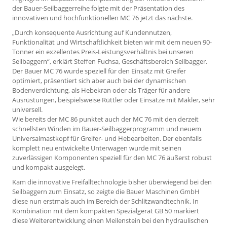
der Bauer-Seilbaggerreihe folgte mit der Präsentation des
innovativen und hochfunktionellen MC 76 jetzt das nächste.
„Durch konsequente Ausrichtung auf Kundennutzen,
Funktionalität und Wirtschaftlichkeit bieten wir mit dem neuen 90-
Tonner ein exzellentes Preis-Leistungsverhältnis bei unseren
Seilbaggern“, erklärt Steffen Fuchsa, Geschäfts­bereich Seilbagger.
Der Bauer MC 76 wurde spe­ziell für den Einsatz mit Greifer
optimiert, präsentiert sich aber auch bei der dynamischen
Bodenverdichtung, als Hebekran oder als Träger für andere
Ausrüstungen, beispielsweise Rüttler oder Einsätze mit Mäkler, sehr
universell.
Wie bereits der MC 86 punktet auch der MC 76 mit den derzeit
schnellsten Winden im Bauer-Seilbaggerprogramm und neuem
Universalmastkopf für Greifer- und Hebearbeiten. Der ebenfalls
komplett neu entwickelte Unterwagen wurde mit seinen
zuverlässigen Komponenten speziell für den MC 76 äußerst robust
und kompakt ausgelegt.
Kam die innovative Freifalltechnologie bisher überwiegend bei den
Seilbaggern zum Einsatz, so zeigte die Bauer Maschinen GmbH
diese nun erstmals auch im Bereich der Schlitzwandtechnik. In
Kombina­tion mit dem kompakten Spezialgerät GB 50 markiert
diese Weiterentwicklung einen Meilenstein bei den hydraulischen