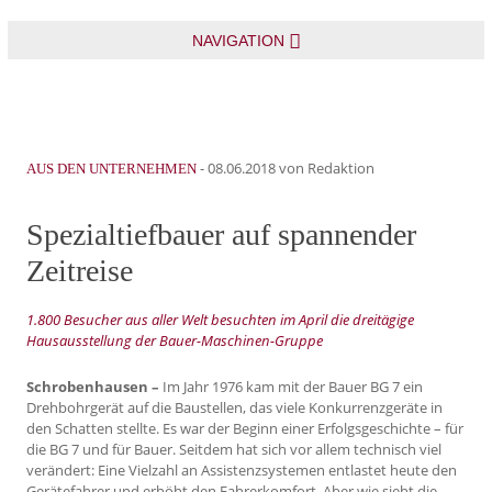
NAVIGATION
-
08.06.2018
von Redaktion
AUS DEN UNTERNEHMEN
Spezialtiefbauer auf spannender
Zeitreise
1.800 Besucher aus aller Welt besuchten im April die dreitägige
Hausausstellung der Bauer-Maschinen-Gruppe
Schrobenhausen –
Im Jahr 1976 kam mit der Bauer BG 7 ein
Drehbohrgerät auf die Baustellen, das viele Konkurrenzgeräte in
den Schatten stellte. Es war der Beginn einer Erfolgsgeschichte – für
die BG 7 und für Bauer. Seitdem hat sich vor allem technisch viel
verändert: Eine Vielzahl an Assistenzsystemen entlastet heute den
Gerätefahrer und erhöht den Fahrerkomfort. Aber wie sieht die