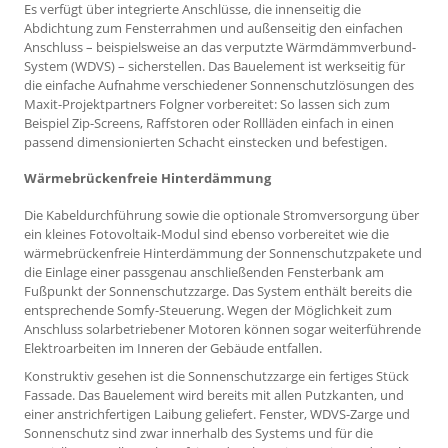
Es verfügt über integrierte Anschlüsse, die innenseitig die
Abdichtung zum Fensterrahmen und außenseitig den einfachen
Anschluss – beispielsweise an das verputzte Wärmdämmverbund-
System (WDVS) – sicherstellen. Das Bauelement ist werkseitig für
die einfache Aufnahme verschiedener Sonnenschutzlösungen des
Maxit-Projektpartners Folgner vorbereitet: So lassen sich zum
Beispiel Zip-Screens, Raffstoren oder Rollläden einfach in einen
passend dimensionierten Schacht einstecken und befestigen.
Wärmebrückenfreie Hinterdämmung
Die Kabeldurchführung sowie die optionale Stromversorgung über
ein kleines Fotovoltaik-Modul sind ebenso vorbereitet wie die
wärmebrückenfreie Hinterdämmung der Sonnenschutzpakete und
die Einlage einer passgenau anschließenden Fensterbank am
Fußpunkt der Sonnenschutzzarge. Das System enthält bereits die
entsprechende Somfy-Steuerung. Wegen der Möglichkeit zum
Anschluss solarbetriebener Motoren können sogar weiterführende
Elektroarbeiten im Inneren der Gebäude entfallen.
Konstruktiv gesehen ist die Sonnenschutzzarge ein fertiges Stück
Fassade. Das Bauelement wird bereits mit allen Putzkanten, und
einer anstrichfertigen Laibung geliefert. Fenster, WDVS-Zarge und
Sonnenschutz sind zwar innerhalb des Systems und für die