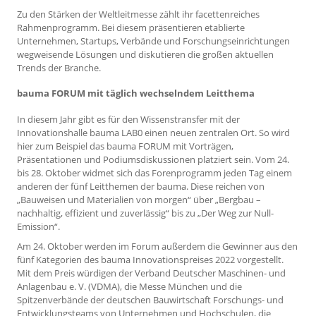
Zu den Stärken der Weltleitmesse zählt ihr facettenreiches
Rahmenprogramm. Bei diesem präsentieren etablierte
Unternehmen, Startups, Verbände und Forschungseinrichtungen
wegweisende Lösungen und diskutieren die großen aktuellen
Trends der Branche.
bauma FORUM mit täglich wechselndem Leitthema
In diesem Jahr gibt es für den Wissenstransfer mit der
Innovationshalle bauma LAB0 einen neuen zentralen Ort. So wird
hier zum Beispiel das bauma FORUM mit Vorträgen,
Präsentationen und Podiumsdiskussionen platziert sein. Vom 24.
bis 28. Oktober widmet sich das Forenprogramm jeden Tag einem
anderen der fünf Leitthemen der bauma. Diese reichen von
„Bauweisen und Materialien von morgen“ über „Bergbau –
nachhaltig, effizient und zuverlässig“ bis zu „Der Weg zur Null-
Emission“.
Am 24. Oktober werden im Forum außerdem die Gewinner aus den
fünf Kategorien des bauma Innovationspreises 2022 vorgestellt.
Mit dem Preis würdigen der Verband Deutscher Maschinen- und
Anlagenbau e. V. (VDMA), die Messe München und die
Spitzenverbände der deutschen Bauwirtschaft Forschungs- und
Entwicklungsteams von Unternehmen und Hochschulen, die