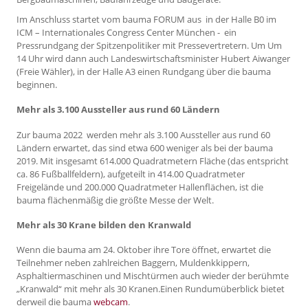
Im Anschluss startet vom bauma FORUM aus in der Halle B0 im
ICM – Internationales Congress Center München - ein
Pressrundgang der Spitzenpolitiker mit Pressevertretern. Um Um
14 Uhr wird dann auch Landeswirtschaftsminister Hubert Aiwanger
(Freie Wähler), in der Halle A3 einen Rundgang über die bauma
beginnen.
Mehr als 3.100 Aussteller aus rund 60 Ländern
Zur bauma 2022 werden mehr als 3.100 Aussteller aus rund 60
Ländern erwartet, das sind etwa 600 weniger als bei der bauma
2019. Mit insgesamt 614.000 Quadratmetern Fläche (das entspricht
ca. 86 Fußballfeldern), aufgeteilt in 414.00 Quadratmeter
Freigelände und 200.000 Quadratmeter Hallenflächen, ist die
bauma flächenmäßig die größte Messe der Welt.
Mehr als 30 Krane bilden den Kranwald
Wenn die bauma am 24. Oktober ihre Tore öffnet, erwartet die
Teilnehmer neben zahlreichen Baggern, Muldenkkippern,
Asphaltiermaschinen und Mischtürmen auch wieder der berühmte
„Kranwald“ mit mehr als 30 Kranen.Einen Rundumüberblick bietet
derweil die bauma
webcam
.