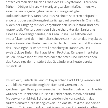
entschied man sich für den Erhalt des DDR-Systembaus aus den
frühen 1960iger Jahren. Mit wenigen gezielten Maßnahmen, wie
einer neuen vorgehängten Fassade in vorgefertigter
Holztafelbauweise, kann das Haus zu einem späteren Zeitpunkt
erweitert oder zerstörungsfrei zurückgebaut werden. In Chemnitz
bilden der Umgang mit der vorgefundenen Bausubstanz und das
respektvolle Weiterbauen den Beispielcharakter der Sanierung
eines Gründerzeitgebäudes, der Casa Rossa. Die Ästhetik des
Imperfekten und der minimalistische Ansatz machen das Projekt zu
einem Pionier der Umbauwende. Zu den Nominierten zählt zudem
das Recyclinghaus im Stadtteil Kronsberg in Hannover. Das
zweistöckige Einfamilienhaus ist ein Prototyp für experimentelles
Bauen. Als Reallabor für verschiedenste Arten und Dimensionen
des Recyclings demonstriert das Gebäude, was heute bereits
möglich ist.
Im Projekt „Einfach Bauen“ im bayerischen Bad Aibling werden auf
vorbildliche Weise die Möglichkeiten und Grenzen des
gleichnamigen Prinzips wissenschaftlich fundiert betrachtet. Hierfür
wurden drei identische Häuser in Leichtbeton, Massivholz und
Mauerwerk errichtet. Bei diesen werden die Konstruktion, das
Nutzerverhalten, die Behaglichkeit und das Raumklima über einen
längeren Zeitraum vergleichend bewertet, um Erkenntnisse über