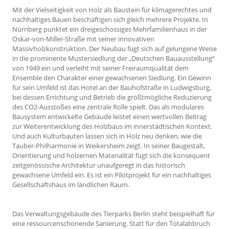
Mit der Vielseitigkeit von Holz als Baustein für klimagerechtes und
nachhaltiges Bauen beschäftigen sich gleich mehrere Projekte. In
Nürnberg punktet ein dreigeschossiges Mehrfamilienhaus in der
Oskar-von-Miller-Straße mit seiner innovativen
Massivholzkonstruktion. Der Neubau fügt sich auf gelungene Weise
in die prominente Mustersiedlung der „Deutschen Bauausstellung“
von 1949 ein und verleiht mit seiner Freiraumqualität dem
Ensemble den Charakter einer gewachsenen Siedlung. Ein Gewinn
für sein Umfeld ist das Hotel an der Bauhofstraße in Ludwigsburg,
bei dessen Errichtung und Betrieb die größtmögliche Reduzierung
des CO2-Ausstoßes eine zentrale Rolle spielt. Das als modulares
Bausystem entwickelte Gebäude leistet einen wertvollen Beitrag
zur Weiterentwicklung des Holzbaus im innerstädtischen Kontext.
Und auch Kulturbauten lassen sich in Holz neu denken, wie die
Tauber-Philharmonie in Weikersheim zeigt. In seiner Baugestalt,
Orientierung und hölzernen Materialität fügt sich die konsequent
zeitgenössische Architektur unaufgeregt in das historisch
gewachsene Umfeld ein. Es ist ein Pilotprojekt für ein nachhaltiges
Gesellschaftshaus im ländlichen Raum.
Das Verwaltungsgebäude des Tierparks Berlin steht beispielhaft für
eine ressourcenschonende Sanierung. Statt für den Totalabbruch