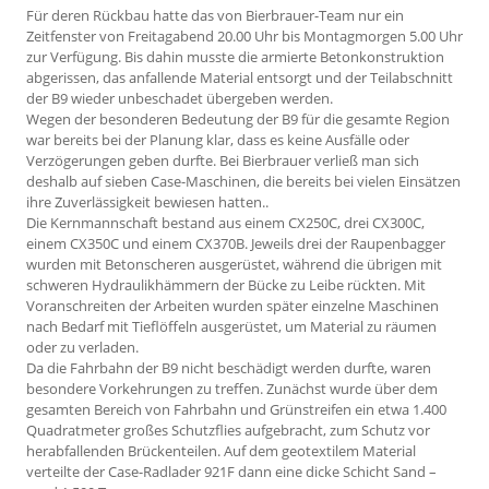
Für deren Rückbau hatte das von Bierbrauer-Team nur ein
Zeitfenster von Freitagabend 20.00 Uhr bis Montagmorgen 5.00 Uhr
zur Verfügung. Bis dahin musste die armierte Betonkonstruktion
abgerissen, das anfallende Material entsorgt und der Teilabschnitt
der B9 wieder unbeschadet übergeben werden.
Wegen der besonderen Bedeutung der B9 für die gesamte Re­gion
war bereits bei der Planung klar, dass es keine Ausfälle oder
Verzögerungen geben durfte. Bei Bierbrauer verließ man sich
deshalb auf sieben Case-Maschinen, die bereits bei vielen Einsätzen
ihre Zuverlässigkeit bewiesen hatten..
Die Kernmannschaft bestand aus einem CX250C, drei CX300C,
einem CX350C und einem CX370B. Jeweils drei der Raupenbagger
wurden mit Betonscheren ausgerüstet, während die übrigen mit
schweren Hydraulikhämmern der Bücke zu Leibe rückten. Mit
Voranschreiten der Arbeiten wurden später einzelne Maschinen
nach Bedarf mit Tieflöffeln ausgerüstet, um Material zu räumen
oder zu verladen.
Da die Fahrbahn der B9 nicht beschädigt werden durfte, waren
besondere Vorkehrungen zu treffen. Zunächst wurde über dem
gesamten Bereich von Fahrbahn und Grünstreifen ein etwa 1.400
Quadratmeter großes Schutzflies aufgebracht, zum Schutz vor
herabfallenden Brückenteilen. Auf dem geotextilem Material
verteilte der Case-Radlader 921F dann eine dicke Schicht Sand –