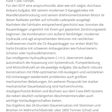
rund 1.500 Tonnen.
Für den 921F eine anspruchsvolle, aber wie sich zeigte, durchaus
lösbare Aufgabe. Mit seinem modernen 5-Ganggetriebe mit
Wandlerüberbrückung und seinem drehmomentstarken Motor ist
dieser Radlader perfekt auf schnelle Ladespiele ausgelegt.
Nachdem die Fahrbahn entsprechend geschützt war, konnten die
Raupenbagger ungestört mit ihrem gut geplanten Zerstörungswerk
beginnen. Die Kombination von äußerst feinfühliger, moderner
Hydraulik und agil ansprechenden Motoren mit reichlichen
Kraftreserven macht die CX-Raupenbagger zur ersten Wahl für
harte Einsätze mit schweren Anbaugeräten wie Pulverisierern,
Scheren oder Hydraulikhämmern.
Das intelligente Hydrauliksystem C.I.H.S. übernimmt dabei
automatisch die Anpassung von Systemdruck, Pumpenleistung
und Motordrehzahl an die jeweilige Aufgabe. Die äußerst robuste
Konstruktion mit FEM-optimierten HD-Auslegern und verstärkten
HD-Unterwagen wiedersteht problemlos auch größten
mechanischen Belastungen. Ein weiterer Pluspunkt bei starker
mechanischer Dauerbelastung sind hartverchromte,
staubgeschützte Bolzen und Buchsen aus dem Case-EMS-System,
die neben deutlich verlängerten Abschmierintervallen auch
wichtige Notlaufeigenschaften bieten.
Das Ergebnis des 24-Stunden-Dauereinsatzes mit Stemmen und
Brechen im Mehrschichtbetrieb: über 2850 Tonnen Schutt und