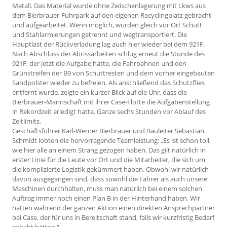
Metall. Das Material wurde ohne Zwischenlagerung mit Lkws aus
dem Bierbrauer-Fuhrpark auf den eigenen Recyclingplatz gebracht
und aufgearbeitet. Wenn möglich, wurden gleich vor Ort Schutt
und Stahlarmierungen getrennt und wegtransportiert. Die
Hauptlast der Rückverladung lag auch hier wieder bei dem 921F.
Nach Abschluss der Abrissarbeiten schlug erneut die Stunde des
921F, der jetzt die Aufgabe hatte, die Fahrbahnen und den
Grünstreifen der B9 von Schuttresten und dem vorher eingebauten
Sandpolster wieder zu befreien. Als anschließend das Schutzflies
entfernt wurde, zeigte ein kurzer Blick auf die Uhr, dass die
Bierbrauer-Mannschaft mit ihrer Case-Flotte die Aufgabenstellung
in Rekordzeit erledigt hatte. Ganze sechs Stunden vor Ablauf des
Zeitlimits.
Geschäftsführer Karl-Werner Bierbrauer und Bauleiter Sebastian
Schmidt lobten die hervorragende Teamleistung: „Es ist schon toll,
wie hier alle an einem Strang gezogen haben. Das gilt natürlich in
erster Linie für die Leute vor Ort und die Mitarbeiter, die sich um
die komplizierte Logistik gekümmert haben. Obwohl wir natürlich
davon ausgegangen sind, dass sowohl die Fahrer als auch unsere
Maschinen durchhalten, muss man natürlich bei einem solchen
Auftrag immer noch einen Plan B in der Hinterhand haben. Wir
hatten während der ganzen Aktion einen direkten Ansprechpartner
bei Case, der für uns in Bereitschaft stand, falls wir kurzfristig Bedarf