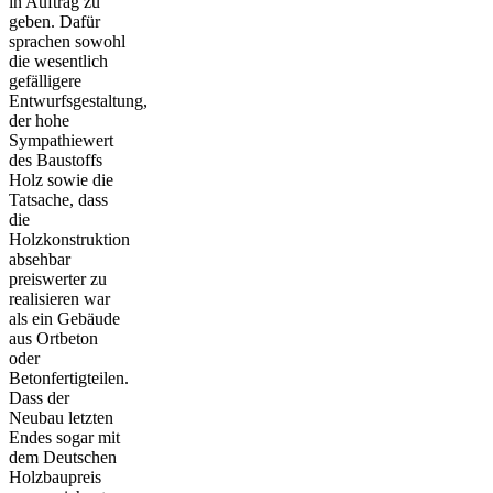
in Auftrag zu
geben. Dafür
sprachen sowohl
die wesentlich
gefälligere
Entwurfsgestaltung,
der hohe
Sympathiewert
des Baustoffs
Holz sowie die
Tatsache, dass
die
Holzkonstruktion
absehbar
preiswerter zu
realisieren war
als ein Gebäude
aus Ortbeton
oder
Betonfertigteilen.
Dass der
Neubau letzten
Endes sogar mit
dem Deutschen
Holzbaupreis