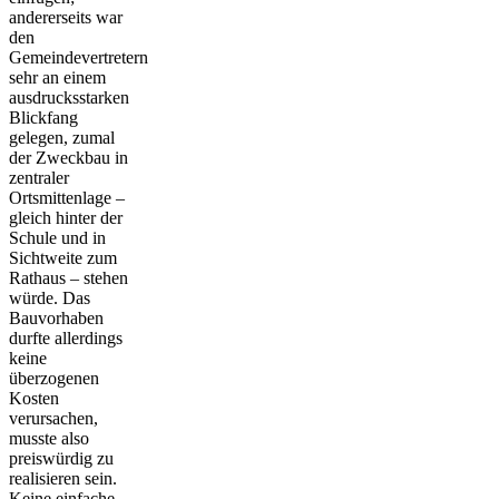
andererseits war
den
Gemeindevertretern
sehr an einem
ausdrucksstarken
Blickfang
gelegen, zumal
der Zweckbau in
zentraler
Ortsmittenlage –
gleich hinter der
Schule und in
Sichtweite zum
Rathaus – stehen
würde. Das
Bauvorhaben
durfte allerdings
keine
überzogenen
Kosten
verursachen,
musste also
preiswürdig zu
realisieren sein.
Keine einfache