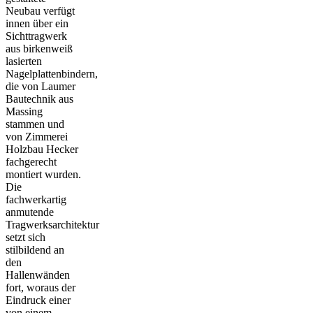
Neubau verfügt
innen über ein
Sichttragwerk
aus birkenweiß
lasierten
Nagelplattenbindern,
die von Laumer
Bautechnik aus
Massing
stammen und
von Zimmerei
Holzbau Hecker
fachgerecht
montiert wurden.
Die
fachwerkartig
anmutende
Tragwerksarchitektur
setzt sich
stilbildend an
den
Hallenwänden
fort, woraus der
Eindruck einer
von einem