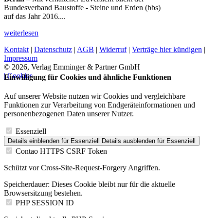
Bundesverband Baustoffe - Steine und Erden (bbs)
auf das Jahr 2016....
weiterlesen
Kontakt
|
Datenschutz
|
AGB
|
Widerruf
|
Verträge hier kündigen
|
Impressum
© 2026, Verlag Emminger & Partner GmbH
| Cookies
Einwilligung für Cookies und ähnliche Funktionen
Auf unserer Website nutzen wir Cookies und vergleichbare
Funktionen zur Verarbeitung von Endgeräteinformationen und
personenbezogenen Daten unserer Nutzer.
Essenziell
Details einblenden
für Essenziell
Details ausblenden
für Essenziell
Contao HTTPS CSRF Token
Schützt vor Cross-Site-Request-Forgery Angriffen.
Speicherdauer:
Dieses Cookie bleibt nur für die aktuelle
Browsersitzung bestehen.
PHP SESSION ID