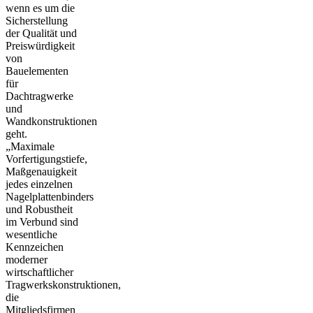
wenn es um die
Sicherstellung
der Qualität und
Preiswürdigkeit
von
Bauelementen
für
Dachtragwerke
und
Wandkonstruktionen
geht.
„Maximale
Vorfertigungstiefe,
Maßgenauigkeit
jedes einzelnen
Nagelplattenbinders
und Robustheit
im Verbund sind
wesentliche
Kennzeichen
moderner
wirtschaftlicher
Tragwerkskonstruktionen,
die
Mitgliedsfirmen