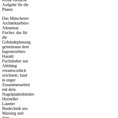
Aufgabe für die
Planer.
Das Münchener
Architekturbüro
Almannai
Fischer, das für
die
Gebäudeplanung
gemeinsam dem
Ingenieurbüro
Harald
Fuchshuber aus
Altötting
verantwortlich
zeichnete, fand
in enger
Zusammenarbeit
mit dem
Nagelplattenbinder-
Hersteller
Laumer
Bautechnik aus
Massing und
dem