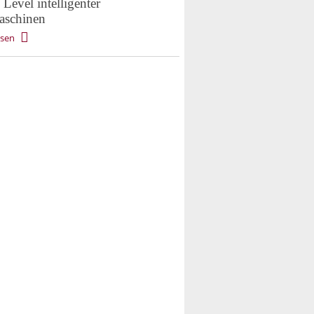
Level intelligenter
schinen
esen