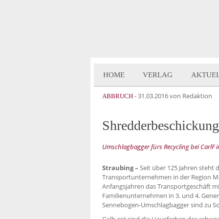
HOME
VERLAG
AKTUE
-
31.03.2016
von Redaktion
ABBRUCH
Shredderbeschickung
Umschlagbagger fürs Recycling bei CarlF
Straubing –
Seit über 125 Jahren steht
Transportunternehmen in der Region Ma
Anfangsjahren das Transportgeschäft mi
Familienunternehmen in 3. und 4. Genera
Sennebogen-Umschlagbagger sind zu Sor
Gelb-rot sind die Hausfarben des schwe