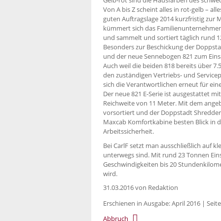
Von A bis Z scheint alles in rot-gelb – a
guten Auftragslage 2014 kurzfristig zur 
kümmert sich das Familienunternehmen 
und sammelt und sortiert täglich rund 1
Besonders zur Beschickung der Doppst
und der neue Sennebogen 821 zum Eins
Auch weil die beiden 818 bereits über 7
den zuständigen Vertriebs- und Service
sich die Verantwortlichen erneut für e
Der neue 821 E-Serie ist ausgestattet m
Reichweite von 11 Meter. Mit dem ange
vorsortiert und der Doppstadt Shredder 
Maxcab Komfortkabine besten Blick in 
Arbeitssicherheit.
Bei CarlF setzt man ausschließlich auf k
unterwegs sind. Mit rund 23 Tonnen Eins
Geschwindigkeiten bis 20 Stundenkilomet
wird.
31.03.2016
von Redaktion
Erschienen in Ausgabe: April 2016 | Seite
Abbruch