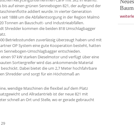
Neues 
lles bis auf einen grünen Sennebogen 821, der aufgrund der
Bauma
Maschinenflotte addiert wurde. In vierter Generation
weiterl
seit 1888 um die Abfallentsorgung in der Region Malmö
20 Tonnen an Bauschutt- und Industrieabfällen.
adt Shredder kommen die beiden 818 Umschlagbagger
atz.
.500 Betriebsstunden zuverlässig überzeugt haben und mit
partner OP System eine gute Kooperation besteht, hatten
inen Sennebogen-Umschlagbagger entschieden.
it einen 97 kW starken Dieselmotor und verfügt über eine
bauten Sortiergreifer wird das ankommende Material
beschickt. Dabei bietet die um 2,7 Meter hochfahrbare
den Shredder und sorgt für ein Höchstmaß an
leine, wendige Maschinen die flexibel auf dem Platz
atzgewicht und Allradantrieb ist der neue 821 mit
er schnell an Ort und Stelle, wo er gerade gebraucht
 29