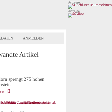
Anzeige
Anzeige
ADATEN
ANMELDEN
wandte Artikel
orn sprengt 275 hohen
nstein
esen