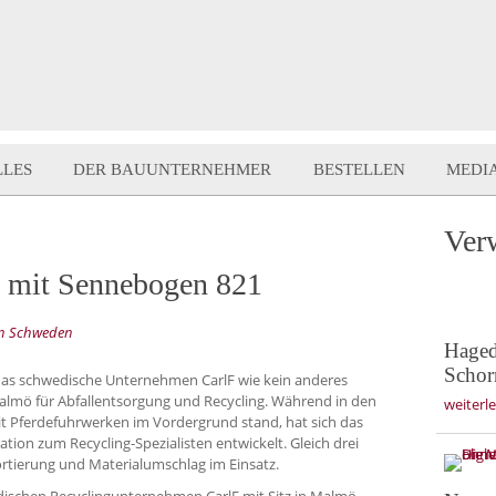
LLES
DER BAUUNTERNEHMER
BESTELLEN
MEDI
Ver
 mit Sennebogen 821
 in Schweden
Haged
Schor
 das schwedische Unternehmen CarlF wie kein anderes
lmö für Abfallentsorgung und Recycling. Während in den
weiterl
t Pferdefuhrwerken im Vordergrund stand, hat sich das
tion zum Recycling-Spezialisten entwickelt. Gleich drei
tierung und Materialumschlag im Einsatz.
dischen Recyclingunternehmen CarlF mit Sitz in Malmö.