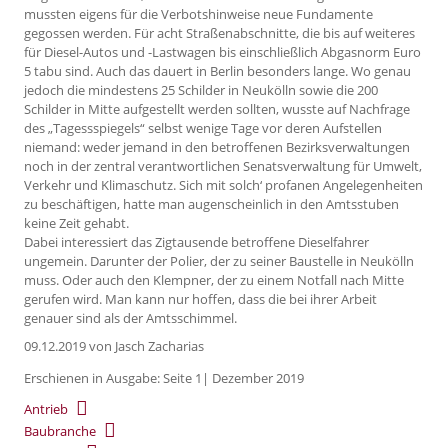
mussten eigens für die Verbotshinweise neue Fundamente
gegossen werden. Für acht Straßenabschnitte, die bis auf weiteres
für Diesel-Autos und -Lastwagen bis einschließlich Abgasnorm Euro
5 tabu sind. Auch das dauert in Berlin besonders lange. Wo genau
jedoch die mindestens 25 Schilder in Neukölln sowie die 200
Schilder in Mitte aufgestellt werden sollten, wusste auf Nachfrage
des „Tagessspiegels“ selbst wenige Tage vor deren Aufstellen
niemand: weder jemand in den betroffenen Bezirksverwaltungen
noch in der zentral verantwortlichen Senatsverwaltung für Umwelt,
Verkehr und Klimaschutz. Sich mit solch‘ profanen Angelegenheiten
zu beschäftigen, hatte man augenscheinlich in den Amtsstuben
keine Zeit gehabt.
Dabei interessiert das Zigtausende betroffene Dieselfahrer
ungemein. Darunter der Polier, der zu seiner Baustelle in Neukölln
muss. Oder auch den Klempner, der zu einem Notfall nach Mitte
gerufen wird. Man kann nur hoffen, dass die bei ihrer Arbeit
genauer sind als der Amtsschimmel.
09.12.2019
von Jasch Zacharias
Erschienen in Ausgabe: Seite 1| Dezember 2019
Antrieb
Baubranche