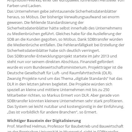
Amphibolin-Werke), einer der europaweit führenden Hersteller von
Farben und Lacken.
Das Unternehmen gebe zehntausende Sicherheitsdatenblätter
heraus, so Möbus. Der bisherige Verwaltungsaufwand sei enorm
gewesen. Die fehlende Standardisierung der
Sicherheitsdatenblätter hätte selbst innerhalb des Unternehmens
zu Medienbrüchen geführt. Gleiches habe für die Auslieferung der
SDB an die Kunden gegolten, so Möbus. Dank SDBtransfer würden
die Medienbrüche entfallen. Die Fehleranfälligkeit bei Erstellung der
Sicherheitsdatenblätter habe sich deutlich verringert.
Das SDBtransfer-Entwicklungsprojekt startete im Jahr 2013 und
steht nun vor seinem direkten Abschluss. Finanziell gefördert
wurde es vom Bundeswirtschaftsministerium. Projektträger ist die
Deutsche Gesellschaft für Luft- und Raumfahrttechnik (DLR).
Zwanzig Projekte rund um das Thema „digitale Standards“ hat das
DLR in den letzten Jahren begleitet. Die Projekte würden sich
speziell an kleine und mittlere Unternehmen mit bis zu 250
Mitarbeiter richten, so Markus Ermert von DLR. Aber gerade von
SDBtransfer könnten kleinere Unternehmen sehr stark profitieren.
Das System sei leicht nutzbar und kostengünstig in der Einführung.
„Das ist vorbildlich für andere Branchen“, so Ermert.
Wichtiger Baustein der Digitalisierung
Prof. Manfred Helmus, Professor für Baubetrieb und Bauwirtschaft
an der Bergischen Universität in Wuppertal, sieht in SDBtransfer