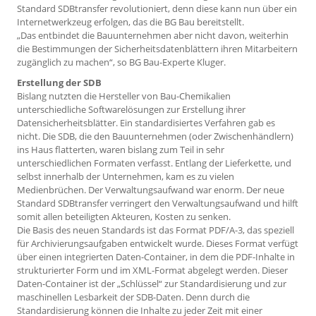
Standard SDBtransfer revolutioniert, denn diese kann nun über ein
Internetwerkzeug erfolgen, das die BG Bau bereitstellt.
„Das entbindet die Bauunternehmen aber nicht davon, weiterhin
die Bestimmungen der Sicherheitsdatenblättern ihren Mitarbeitern
zugänglich zu machen“, so BG Bau-Experte Kluger.
Erstellung der SDB
Bislang nutzten die Hersteller von Bau-Chemikalien
unterschiedliche Softwarelösungen zur Erstellung ihrer
Datensicherheitsblätter. Ein standardisiertes Verfahren gab es
nicht. Die SDB, die den Bauunternehmen (oder Zwischenhändlern)
ins Haus flatterten, waren bislang zum Teil in sehr
unterschiedlichen Formaten verfasst. Entlang der Lieferkette, und
selbst innerhalb der Unternehmen, kam es zu vielen
Medienbrüchen. Der Verwaltungsaufwand war enorm. Der neue
Standard SDBtransfer verringert den Verwaltungsaufwand und hilft
somit allen beteiligten Akteuren, Kosten zu senken.
Die Basis des neuen Standards ist das Format PDF/A-3, das speziell
für Archivierungsaufgaben entwickelt wurde. Dieses Format verfügt
über einen integrierten Daten-Container, in dem die PDF-Inhalte in
strukturierter Form und im XML-Format abgelegt werden. Dieser
Daten-Container ist der „Schlüssel“ zur Standardisierung und zur
maschinellen Lesbarkeit der SDB-Daten. Denn durch die
Standardisierung können die Inhalte zu jeder Zeit mit einer