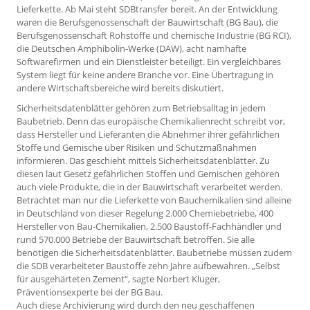
Lieferkette. Ab Mai steht SDBtransfer bereit. An der Entwicklung
waren die Berufsgenossenschaft der Bauwirtschaft (BG Bau), die
Berufsgenossenschaft Rohstoffe und chemische Industrie (BG RCI),
die Deutschen Amphibolin-Werke (DAW), acht namhafte
Softwarefirmen und ein Dienstleister beteiligt. Ein vergleichbares
System liegt für keine andere Branche vor. Eine Übertragung in
andere Wirtschaftsbereiche wird bereits diskutiert.
Sicherheitsdatenblätter gehören zum Betriebsalltag in jedem
Baubetrieb. Denn das europäische Chemikalienrecht schreibt vor,
dass Hersteller und Lieferanten die Abnehmer ihrer gefährlichen
Stoffe und Gemische über Risiken und Schutzmaßnahmen
informieren. Das geschieht mittels Sicherheitsdatenblätter. Zu
diesen laut Gesetz gefährlichen Stoffen und Gemischen gehören
auch viele Produkte, die in der Bauwirtschaft verarbeitet werden.
Betrachtet man nur die Lieferkette von Bauchemikalien sind alleine
in Deutschland von dieser Regelung 2.000 Chemiebetriebe, 400
Hersteller von Bau-Chemikalien, 2.500 Baustoff-Fachhändler und
rund 570.000 Betriebe der Bauwirtschaft betroffen. Sie alle
benötigen die Sicherheitsdatenblätter. Baubetriebe müssen zudem
die SDB verarbeiteter Baustoffe zehn Jahre aufbewahren. „Selbst
für ausgehärteten Zement“, sagte Norbert Kluger,
Präventionsexperte bei der BG Bau.
Auch diese Archivierung wird durch den neu geschaffenen