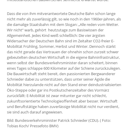
Dass die von ihm mitverantwortete Deutsche Bahn schon lange
nicht mehr als zuverlässig gilt, so wie noch in den 1960er-Jahren, als
die damalige Staatsbahn mit dem Slogan: „Alle reden vom Wetter.
Wir nicht“ warb, gehört heutzutage zum Basiswissen der
Allgemeinheit. Jedes Kind weiß schließlich: Die vier ärgsten
Widersacher der Deutschen Bahn sind im Zeitalter CO2-freier E-
Mobilität Frühling, Sommer, Herbst und Winter. Dennoch stärkt
das nicht gerade das Vertrauen der ohnehin schon zurzeit schwer
gebeutelten deutschen Wirtschaft in die eigene Bahninfrastruktur,
wenn selbst der Bundesverkehrsminister daran scheitert, binnen
eines Tages schlappe 600 Kilometer auf der Schiene zurückzulegen.
Die Bauwirtschaft steht bereit, den passionierten Bergwanderer
Schnieder dabei zu unterstützen, dass unter seiner Ägide die
Mobilität hierzulande nicht auf den Stand einer deindustrialisierten
Öko-Steppe oder gar ins Postkutschenzeitalter des Vormärz
zurückfällt: E-Mobilität ist zwar mitunter gar nicht schlecht,
zukunftsorientierte Technologieoffenheit aber besser. Wirtschaft
und Beruftstätige haben zuverlässige Mobilität nicht nur verdient,
sie sind auch darauf angewiesen.
Bild: Bundesverkehrsminister Patrick Schnieder (CDU). ( Foto:
Tobias Koch/ Pressefoto BMV)