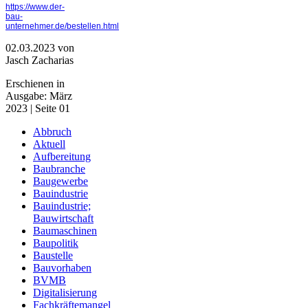
https://www.der-
bau-
unternehmer.de/bestellen.html
02.03.2023
von
Jasch Zacharias
Erschienen in
Ausgabe: März
2023 | Seite 01
Abbruch
Aktuell
Aufbereitung
Baubranche
Baugewerbe
Bauindustrie
Bauindustrie;
Bauwirtschaft
Baumaschinen
Baupolitik
Baustelle
Bauvorhaben
BVMB
Digitalisierung
Fachkräftemangel