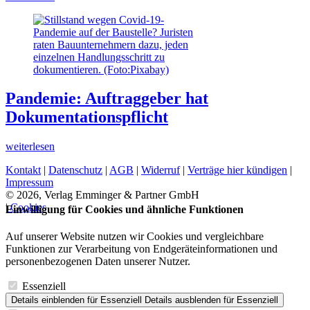
Pandemie: Auftraggeber hat
Dokumentationspflicht
weiterlesen
Kontakt
|
Datenschutz
|
AGB
|
Widerruf
|
Verträge hier kündigen
|
Impressum
© 2026, Verlag Emminger & Partner GmbH
| Cookies
Einwilligung für Cookies und ähnliche Funktionen
Auf unserer Website nutzen wir Cookies und vergleichbare
Funktionen zur Verarbeitung von Endgeräteinformationen und
personenbezogenen Daten unserer Nutzer.
Essenziell
Details einblenden
für Essenziell
Details ausblenden
für Essenziell