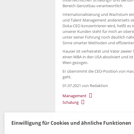
Bereich Gerüstbau verantwortlich.
Internationalisierung und Wachstum eine
und Talent Management andererseits sind
Doka-CEO konzentrieren wird, heißt es in
unserer Kunden steht für mich an oberst
unter seiner Führung noch deutlich nähe
Sinne smarter Methoden und effizienter 
Hauser ist verheiratet und Vater zweier
einen MBA in den USA absolviert und ist 
Wien gezogen.
Er übernimmt die CEO-Position von Hara
geht.
01.07.2021
von Redaktion
Management
Schalung
Zurück
Einwilligung für Cookies und ähnliche Funktionen
Kontakt
|
Datenschutz
|
AGB
|
Widerruf