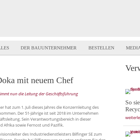
LLES
DER BAUUNTERNEHMER
BESTELLEN
MEDI
Ver
 Doka mit neuem Chef
nimmt nun die Leitung der Geschäftsführung
So si
 hat zum 1. Juli dieses Jahres die Konzernleitung des
Recyc
nommen. Der 51-Jährige ist seit 2018 im Unternehmen
weiterl
äftsleitung. Sein Verantwortungsbereich in dieser
 Afrika sowie Fernost und Pazifik.
sionsleiter des Industriedienstleisters Bilfinger SE zum
iesen. Bereits bei Bilfinger war er unter anderem für den