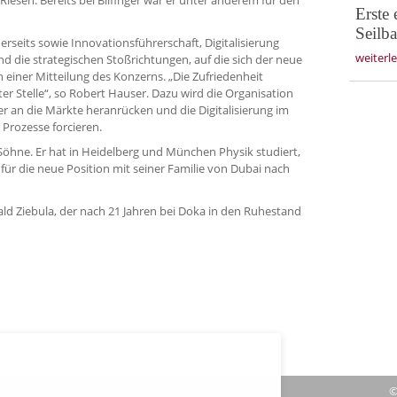
Erste
Seilb
rseits sowie Innovationsführerschaft, Digitalisierung
weiterl
 die strategischen Stoßrichtungen, auf die sich der neue
 einer Mitteilung des Konzerns. „Die Zufriedenheit
er Stelle“, so Robert Hauser. Dazu wird die Organisation
r an die Märkte heranrücken und die Digitalisierung im
Prozesse forcieren.
 Söhne. Er hat in Heidelberg und München Physik studiert,
für die neue Position mit seiner Familie von Dubai nach
ld Ziebula, der nach 21 Jahren bei Doka in den Ruhestand
|
Verträge hier kündigen
|
Impressum
| Cookies
©