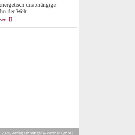
 energetisch unabhängige
ahn der Welt
esen
 2026, Verlag Emminger & Partner GmbH