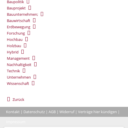
Baupolitik
Bauprojekt
Bauunternehmen;
Bauwirtschaft
Erdbewegung
Forschung
Hochbau
Holzbau
Hybrid
Management
Nachhaltigkeit
Technik
Unternehmen
Wissenschaft
Zurück
Kontakt
|
Datenschutz
|
AGB
|
Widerruf
|
Verträge hier kündigen
|
|
Impressum
Coo