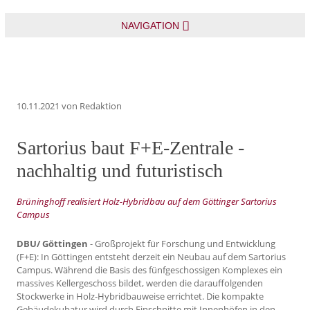
NAVIGATION
10.11.2021
von Redaktion
Sartorius baut F+E-Zentrale -
nachhaltig und futuristisch
Brüninghoff realisiert Holz-Hybridbau auf dem Göttinger Sartorius
Campus
DBU/ Göttingen
- Großprojekt für Forschung und Entwicklung
(F+E): In Göttingen entsteht derzeit ein Neubau auf dem Sartorius
Campus. Während die Basis des fünfgeschossigen Komplexes ein
massives Kellergeschoss bildet, werden die darauffolgenden
Stockwerke in Holz-Hybridbauweise errichtet. Die kompakte
Gebäudekubatur wird durch Einschnitte mit Innenhöfen in den