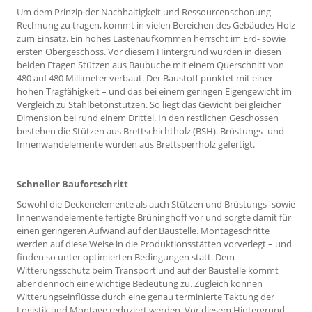
Um dem Prinzip der Nachhaltigkeit und Ressourcenschonung
Rechnung zu tragen, kommt in vielen Bereichen des Gebäudes Holz
zum Einsatz. Ein hohes Lastenaufkommen herrscht im Erd- sowie
ersten Obergeschoss. Vor diesem Hintergrund wurden in diesen
beiden Etagen Stützen aus Baubuche mit einem Querschnitt von
480 auf 480 Millimeter verbaut. Der Baustoff punktet mit einer
hohen Tragfähigkeit – und das bei einem geringen Eigengewicht im
Vergleich zu Stahlbetonstützen. So liegt das Gewicht bei gleicher
Dimension bei rund einem Drittel. In den restlichen Geschossen
bestehen die Stützen aus Brettschichtholz (BSH). Brüstungs- und
Innenwandelemente wurden aus Brettsperrholz gefertigt.
Schneller Baufortschritt
Sowohl die Deckenelemente als auch Stützen und Brüstungs- sowie
Innenwandelemente fertigte Brüninghoff vor und sorgte damit für
einen geringeren Aufwand auf der Baustelle. Montageschritte
werden auf diese Weise in die Produktionsstätten vorverlegt – und
finden so unter optimierten Bedingungen statt. Dem
Witterungsschutz beim Transport und auf der Baustelle kommt
aber dennoch eine wichtige Bedeutung zu. Zugleich können
Witterungseinflüsse durch eine genau terminierte Taktung der
Logistik und Montage reduziert werden. Vor diesem Hintergrund