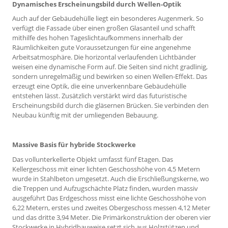
Dynamisches Erscheinungsbild durch Wellen-Optik
Auch auf der Gebäudehülle liegt ein besonderes Augenmerk. So
verfügt die Fassade über einen großen Glasanteil und schafft
mithilfe des hohen Tageslichtaufkommens innerhalb der
Räumlichkeiten gute Voraussetzungen für eine angenehme
Arbeitsatmosphäre. Die horizontal verlaufenden Lichtbänder
weisen eine dynamische Form auf. Die Seiten sind nicht gradlinig,
sondern unregelmäßig und bewirken so einen Wellen-Effekt. Das
erzeugt eine Optik, die eine unverkennbare Gebäudehülle
entstehen lässt. Zusätzlich verstärkt wird das futuristische
Erscheinungsbild durch die gläsernen Brücken. Sie verbinden den
Neubau künftig mit der umliegenden Bebauung.
Massive Basis für hybride Stockwerke
Das vollunterkellerte Objekt umfasst fünf Etagen. Das
Kellergeschoss mit einer lichten Geschosshöhe von 4,5 Metern
wurde in Stahlbeton umgesetzt. Auch die Erschließungskerne, wo
die Treppen und Aufzugschächte Platz finden, wurden massiv
ausgeführt Das Erdgeschoss misst eine lichte Geschosshöhe von
6,22 Metern, erstes und zweites Obergeschoss messen 4,12 Meter
und das dritte 3,94 Meter. Die Primärkonstruktion der oberen vier
Stockwerke in Hybridbauweise setzt sich aus Holzstützen und