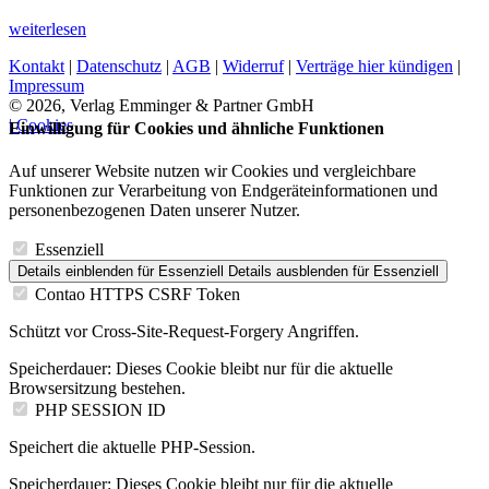
weiterlesen
Kontakt
|
Datenschutz
|
AGB
|
Widerruf
|
Verträge hier kündigen
|
Impressum
© 2026, Verlag Emminger & Partner GmbH
| Cookies
Einwilligung für Cookies und ähnliche Funktionen
Auf unserer Website nutzen wir Cookies und vergleichbare
Funktionen zur Verarbeitung von Endgeräteinformationen und
personenbezogenen Daten unserer Nutzer.
Essenziell
Details einblenden
für Essenziell
Details ausblenden
für Essenziell
Contao HTTPS CSRF Token
Schützt vor Cross-Site-Request-Forgery Angriffen.
Speicherdauer:
Dieses Cookie bleibt nur für die aktuelle
Browsersitzung bestehen.
PHP SESSION ID
Speichert die aktuelle PHP-Session.
Speicherdauer:
Dieses Cookie bleibt nur für die aktuelle