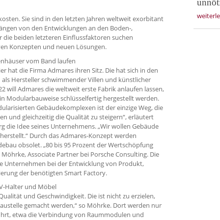
unnöt
weiterl
sten. Sie sind in den letzten Jahren weltweit exorbitant
hängen von den Entwicklungen an den Boden-,
 die beiden letzteren Einflussfaktoren suchen
iven Konzepten und neuen Lösungen.
kenhäuser vom Band laufen
r hat die Firma Admares ihren Sitz. Die hat sich in den
ls Hersteller schwimmender Villen und künstlicher
 will Admares die weltweit erste Fabrik anlaufen lassen,
n Modularbauweise schlüsselfertig hergestellt werden.
ularisierten Gebäudekomplexen ist der einzige Weg, die
und gleichzeitig die Qualität zu steigern“, erläutert
g die Idee seines Unternehmens. „Wir wollen Gebäude
 herstellt.“ Durch das Admares-Konzept werden
ebau obsolet. „80 bis 95 Prozent der Wertschöpfung
as Möhrke, Associate Partner bei Porsche Consulting. Die
he Unternehmen bei der Entwicklung von Produkt,
sierung der benötigten Smart Factory.
TV-Halter und Möbel
Qualität und Geschwindigkeit. Die ist nicht zu erzielen,
 Baustelle gemacht werden,“ so Möhrke. Dort werden nur
eführt, etwa die Verbindung von Raummodulen und