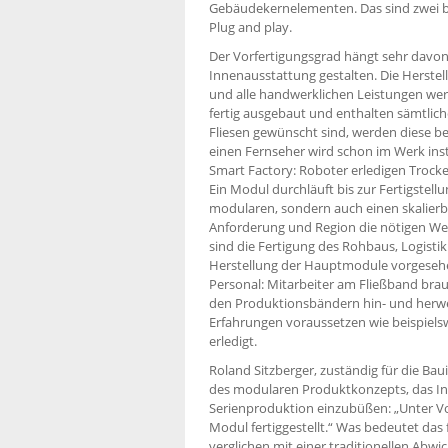
Gebäudekernelementen. Das sind zwei b
Plug and play.
Der Vorfertigungsgrad hängt sehr davon 
Innenausstattung gestalten. Die Herstell
und alle handwerklichen Leistungen wer
fertig ausgebaut und enthalten sämtlic
Fliesen gewünscht sind, werden diese ber
einen Fernseher wird schon im Werk insta
Smart Factory: Roboter erledigen Trock
Ein Modul durchläuft bis zur Fertigstell
modularen, sondern auch einen skalierbar
Anforderung und Region die nötigen Wert
sind die Fertigung des Rohbaus, Logis
Herstellung der Hauptmodule vorgesehe
Personal: Mitarbeiter am Fließband br
den Produktionsbändern hin- und herwec
Erfahrungen voraussetzen wie beispiels
erledigt.
Roland Sitzberger, zuständig für die Bau
des modularen Produktkonzepts, das Indi
Serienproduktion einzubüßen: „Unter Vo
Modul fertiggestellt.“ Was bedeutet das 
verglichen mit einer traditionellen Abwi