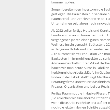
kommen sollen.
Sorgen bereiten den Investoren die Bauko
gestiegen. Die Baukosten für Gebäude 
Baumaterial- und Arbeitsmärkten ab. Für
Unternehmen seit Jahren nach innovat
Ab 2022 sollen fertige Hotels und Kran
Fündig wird man im finnischen Turku. Hie
vergangenen Jahren einen guten Namen a
Wellness-Inseln gemacht. Spätestens 2022
in der ganze Hotels und Krankenhäuser i
„Die automatisierte Produktion von mod
Baukosten im Immobiliensektor zu senken 
Admares-Geschäftsführer Mikael Hedber
bauen wie man heute Autos in Fabriken
herkömmliche Arbeitsabläufe im Gebäud
finden in der Fabrik statt“, sagt Matthi
Beratungsfirma unterstützt das finnisc
Prozess, Organisation und bei der Reali
Fertige Raummodule inklusive Fliesen, 
„So erreichen wir eine enorme Effizienz, 
wenn diese Arbeitsschritte erst auf der
noch die letzten kleinen Schritte ausg