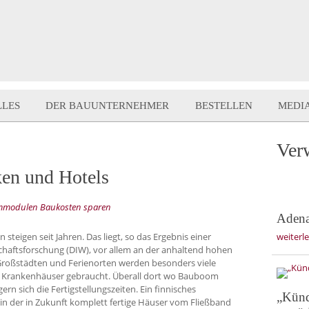
LLES
DER BAUUNTERNEHMER
BESTELLEN
MEDI
Ver
ken und Hotels
aummodulen Baukosten sparen
Adenau
n steigen seit Jahren. Das liegt, so das Ergebnis einer
weiterl
schaftsforschung (DIW), vor allem an der anhaltend hohen
roßstädten und Ferienorten werden besonders viele
Krankenhäuser gebraucht. Überall dort wo Bauboom
ern sich die Fertigstellungszeiten. Ein finnisches
„Künd
in der in Zukunft komplett fertige Häuser vom Fließband