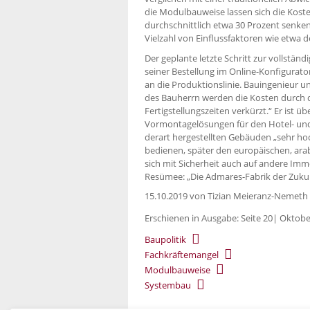
die Modulbauweise lassen sich die Koste
durchschnittlich etwa 30 Prozent senken“
Vielzahl von Einflussfaktoren wie etwa d
Der geplante letzte Schritt zur vollständi
seiner Bestellung im Online-Konfigurato
an die Produktionslinie. Bauingenieur un
des Bauherrn werden die Kosten durch 
Fertigstellungszeiten verkürzt.“ Er ist 
Vormontagelösungen für den Hotel- und
derart hergestellten Gebäuden „sehr hoc
bedienen, später den europäischen, arab
sich mit Sicherheit auch auf andere Imm
Resümee: „Die Admares-Fabrik der Zukun
15.10.2019
von Tizian Meieranz-Nemeth
Erschienen in Ausgabe: Seite 20| Oktob
Baupolitik
Fachkräftemangel
Modulbauweise
Systembau