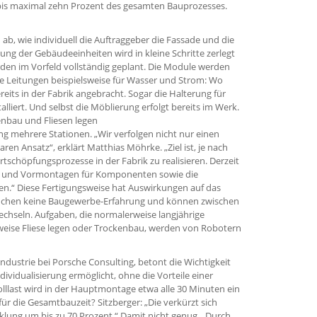
is maximal zehn Prozent des gesamten Bauprozesses.
ab, wie individuell die Auftraggeber die Fassade und die
ung der Gebäudeeinheiten wird in kleine Schritte zerlegt
den im Vorfeld vollständig geplant. Die Module werden
he Leitungen beispielsweise für Wasser und Strom: Wo
eits in der Fabrik angebracht. Sogar die Halterung für
lliert. Und selbst die Möblierung erfolgt bereits im Werk.
enbau und Fliesen legen
ung mehrere Stationen. „Wir verfolgen nicht nur einen
en Ansatz“, erklärt Matthias Möhrke. „Ziel ist, je nach
schöpfungsprozesse in der Fabrik zu realisieren. Derzeit
tik und Vormontagen für Komponenten sowie die
n.“ Diese Fertigungsweise hat Auswirkungen auf das
auchen keine Baugewerbe-Erfahrung und können zwischen
hseln. Aufgaben, die normalerweise langjährige
weise Fliese legen oder Trockenbau, werden von Robotern
industrie bei Porsche Consulting, betont die Wichtigkeit
vidualisierung ermöglicht, ohne die Vorteile einer
lllast wird in der Hauptmontage etwa alle 30 Minuten ein
für die Gesamtbauzeit? Sitzberger: „Die verkürzt sich
cklung um bis zu 70 Prozent.“ Damit nicht genug. „Durch