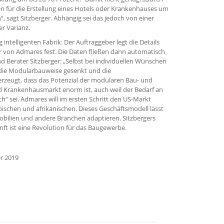
n für die Erstellung eines Hotels oder Krankenhauses um
, sagt Sitzberger. Abhängig sei das jedoch von einer
er Varianz.
g intelligenten Fabrik: Der Auftraggeber legt die Details
r von Admares fest. Die Daten fließen dann automatisch
d Berater Sitzberger: „Selbst bei individuellen Wünschen
die Modularbauweise gesenkt und die
überzeugt, dass das Potenzial der modularen Bau- und
 Krankenhausmarkt enorm ist, auch weil der Bedarf an
h“ sei. Admares will im ersten Schritt den US-Markt
ischen und afrikanischen. Dieses Geschäftsmodell lässt
obilien und andere Branchen adaptieren. Sitzbergers
ft ist eine Revolution für das Baugewerbe.
er 2019