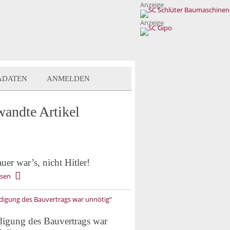
Anzeige
Anzeige
ADATEN
ANMELDEN
wandte Artikel
er war’s, nicht Hitler!
esen
igung des Bauvertrags war