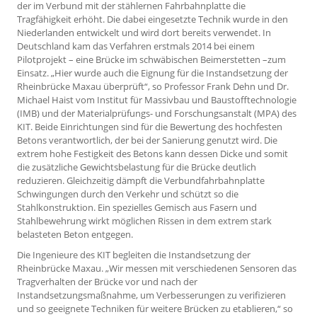
der im Verbund mit der stählernen Fahrbahnplatte die
Tragfähigkeit erhöht. Die dabei eingesetzte Technik wurde in den
Niederlanden entwickelt und wird dort bereits verwendet. In
Deutschland kam das Verfahren erstmals 2014 bei einem
Pilotprojekt – eine Brücke im schwäbischen Beimerstetten –zum
Einsatz. „Hier wurde auch die Eignung für die Instandsetzung der
Rheinbrücke Maxau überprüft“, so Professor Frank Dehn und Dr.
Michael Haist vom Institut für Massivbau und Baustofftechnologie
(IMB) und der Materialprüfungs- und Forschungsanstalt (MPA) des
KIT. Beide Einrichtungen sind für die Bewertung des hochfesten
Betons verantwortlich, der bei der Sanierung genutzt wird. Die
extrem hohe Festigkeit des Betons kann dessen Dicke und somit
die zusätzliche Gewichtsbelastung für die Brücke deutlich
reduzieren. Gleichzeitig dämpft die Verbundfahrbahnplatte
Schwingungen durch den Verkehr und schützt so die
Stahlkonstruktion. Ein spezielles Gemisch aus Fasern und
Stahlbewehrung wirkt möglichen Rissen in dem extrem stark
belasteten Beton entgegen.
Die Ingenieure des KIT begleiten die Instandsetzung der
Rheinbrücke Maxau. „Wir messen mit verschiedenen Sensoren das
Tragverhalten der Brücke vor und nach der
Instandsetzungsmaßnahme, um Verbesserungen zu verifizieren
und so geeignete Techniken für weitere Brücken zu etablieren,“ so