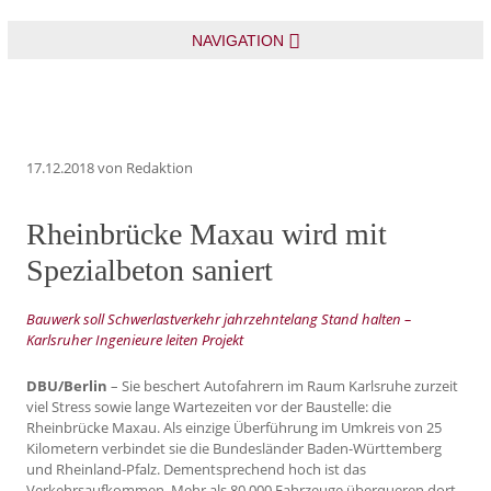
NAVIGATION
17.12.2018
von Redaktion
Rheinbrücke Maxau wird mit
Spezialbeton saniert
Bauwerk soll Schwerlastverkehr jahrzehntelang Stand halten –
Karlsruher Ingenieure leiten Projekt
DBU/Berlin
– Sie beschert Autofahrern im Raum Karlsruhe zurzeit
viel Stress sowie lange Wartezeiten vor der Baustelle: die
Rheinbrücke Maxau. Als einzige Überführung im Umkreis von 25
Kilometern verbindet sie die Bundesländer Baden-Württemberg
und Rheinland-Pfalz. Dementsprechend hoch ist das
Verkehrsaufkommen. Mehr als 80.000 Fahrzeuge überqueren dort