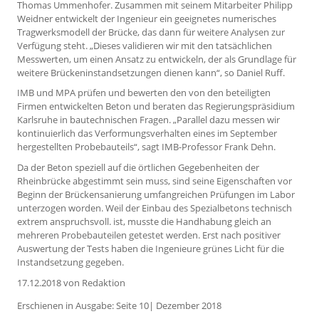
Thomas Ummenhofer. Zusammen mit seinem Mitarbeiter Philipp
Weidner entwickelt der Ingenieur ein geeignetes numerisches
Tragwerksmodell der Brücke, das dann für weitere Analysen zur
Verfügung steht. „Dieses validieren wir mit den tatsächlichen
Messwerten, um einen Ansatz zu entwickeln, der als Grundlage für
weitere Brückeninstandsetzungen dienen kann“, so Daniel Ruff.
IMB und MPA prüfen und bewerten den von den beteiligten
Firmen entwickelten Beton und beraten das Regierungspräsidium
Karlsruhe in bautechnischen Fragen. „Parallel dazu messen wir
kontinuierlich das Verformungsverhalten eines im September
hergestellten Probebauteils“, sagt IMB-Professor Frank Dehn.
Da der Beton speziell auf die örtlichen Gegebenheiten der
Rheinbrücke abgestimmt sein muss, sind seine Eigenschaften vor
Beginn der Brückensanierung umfangreichen Prüfungen im Labor
unterzogen worden. Weil der Einbau des Spezialbetons technisch
extrem anspruchsvoll. ist, musste die Handhabung gleich an
mehreren Probebauteilen getestet werden. Erst nach positiver
Auswertung der Tests haben die Ingenieure grünes Licht für die
Instandsetzung gegeben.
17.12.2018
von Redaktion
Erschienen in Ausgabe: Seite 10| Dezember 2018