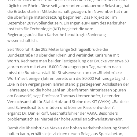
täglich den Rhein. Diese seit Jahrzehnten andauernde Belastung hat
die Brücke stark in Mitleidenschaft gezogen. Im November hat nun
die überfällige Instandsetzung begonnen. Das Projekt soll im
Dezember 2019 vollendet sein. Ein Ingenieur-Team des Karlsruher
Instituts für Technologie (KIT) begleitet die vom
Regierungspräsidium Karlsruhe beauftragte Sanierung
wissenschaftlich.
Seit 1966 führt die 292 Meter lange Schrägseilbrücke die
Bundesstraße 10 über den Rhein und verbindet Karlsruhe mit
Wörth. Rechnete man bei der Fertigstellung der Brücke vor etwa 50
Jahren noch mit etwa 18.000 Fahrzeugen pro Tag, werden nach
misst die Bundesanstalt für Straßenwesen an der „Rheinbrücke
Wörth“ seit einigen Jahren bereits um die 80.000 Fahrzeuge täglich.
„Die in den vergangenen Jahren ständig gestiegenen Achslasten der
Fahrzeuge und die hohe Zahl an Überfahrten hinterlassen Spuren
am Bauwerk“, sagt Professor Thomas Ummenhofer, Leiter der
Versuchsanstalt für Stahl, Holz und Steine des KIT (VAKA). „Bauteile
und Schweißnähte ermüden und können Risse entwickeln“,
ergänzt Dr. Daniel Ruff, Geschäftsführer der VAKA. Besonders
problematisch sei hierbei der hohe Anteil an Schwerlastverkehr.
Damit die Rheinbrücke Maxau der hohen Verkehrsbelastung Stand
halten kann, erhält sie jetzt einen neuen Belag aus Spezialbeton,