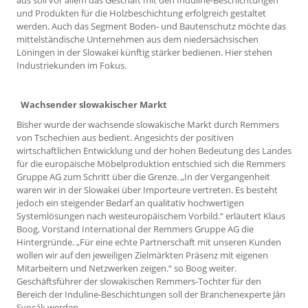
und Produkten für die Holzbeschichtung erfolgreich gestaltet
werden. Auch das Segment Boden- und Bautenschutz möchte das
mittelständische Unternehmen aus dem niedersächsischen
Löningen in der Slowakei künftig stärker bedienen. Hier stehen
Industriekunden im Fokus.
Wachsender slowakischer Markt
Bisher wurde der wachsende slowakische Markt durch Remmers
von Tschechien aus bedient. Angesichts der positiven
wirtschaftlichen Entwicklung und der hohen Bedeutung des Landes
für die europäische Möbelproduktion entschied sich die Remmers
Gruppe AG zum Schritt über die Grenze. „In der Vergangenheit
waren wir in der Slowakei über Importeure vertreten. Es besteht
jedoch ein steigender Bedarf an qualitativ hochwertigen
Systemlösungen nach westeuropäischem Vorbild.“ erläutert Klaus
Boog, Vorstand International der Remmers Gruppe AG die
Hintergründe. „Für eine echte Partnerschaft mit unseren Kunden
wollen wir auf den jeweiligen Zielmärkten Präsenz mit eigenen
Mitarbeitern und Netzwerken zeigen.“ so Boog weiter.
Geschäftsführer der slowakischen Remmers-Tochter für den
Bereich der Induline-Beschichtungen soll der Branchenexperte Ján
Svocák werden.