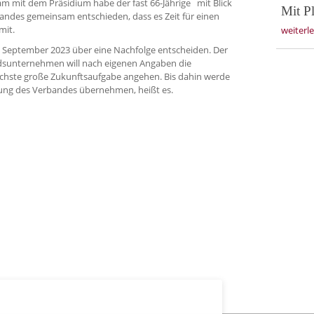
am mit dem Präsidium habe der fast 66-Jährige mit Blick
Mit Pl
rbandes gemeinsam entschieden, dass es Zeit für einen
mit.
weiterl
 September 2023 über eine Nachfolge entscheiden. Der
edsunternehmen will nach eigenen Angaben die
ächste große Zukunftsaufgabe angehen. Bis dahin werde
ung des Verbandes übernehmen, heißt es.