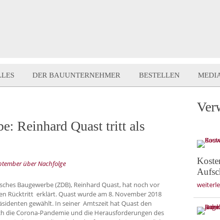
LLES
DER BAUUNTERNEHMER
BESTELLEN
MEDI
Ver
: Reinhard Quast tritt als
Koste
ptember über Nachfolge
Aufsc
tsches Baugewerbe (ZDB), Reinhard Quast, hat noch vor
weiterl
nen Rücktritt erklärt. Quast wurde am 8. November 2018
sidenten gewählt. In seiner Amtszeit hat Quast den
ch die Corona-Pandemie und die Herausforderungen des