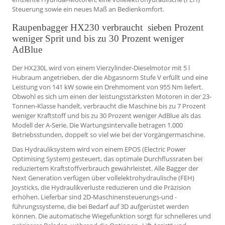
Steuerung sowie ein neues Maß an Bedienkomfort.
Raupenbagger HX230 verbraucht sieben Prozent
weniger Sprit und bis zu 30 Prozent weniger
AdBlue
Der HX230L wird von einem Vierzylinder-Dieselmotor mit 5 l
Hubraum angetrieben, der die Abgasnorm Stufe V erfüllt und eine
Leistung von 141 kW sowie ein Drehmoment von 955 Nm liefert.
Obwohl es sich um einen der leistungsstärksten Motoren in der 23-
Tonnen-Klasse handelt, verbraucht die Maschine bis zu 7 Prozent
weniger Kraftstoff und bis zu 30 Prozent weniger AdBlue als das
Modell der A-Serie. Die Wartungsintervalle betragen 1.000
Betriebsstunden, doppelt so viel wie bei der Vorgängermaschine.
Das Hydrauliksystem wird von einem EPOS (Electric Power
Optimising System) gesteuert, das optimale Durchflussraten bei
reduziertem Kraftstoffverbrauch gewährleistet. Alle Bagger der
Next Generation verfügen über vollelektrohydraulische (FEH)
Joysticks, die Hydraulikverluste reduzieren und die Präzision
erhöhen. Lieferbar sind 2D-Maschinensteuerungs-und ­
führungssysteme, die bei Bedarf auf 3D aufgerüstet werden
können. Die automatische Wiegefunktion sorgt für schnelleres und