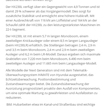
Der HX230L verfügt über ein Gegengewicht von 4,9 Tonnen und ist
damit 29 % schwerer als das Vorgängermodell. Dies sorgt für
zusätzliche Stabilität und ermöglicht eine höhere Hubkraft. Mit
einer Ausbrechkraft von 116 kN am Löffelstiel und 164 kN an der
Schaufel zählt der HX230L zu den leistungsstärksten Maschinen im
22-t-Segment.
Der HX230L ist mit einem 5,7 m langen Monoboom, einem
zweiteiligen Knickausleger oder einem 8,5 m langen Langausleger
(beim HX230LR) erhältlich. Die Stiellängen betragen 2,4 m, 2,9 m
und 3,5 m beim Monoboom, 2,4 m und 2,9 m beim zweiteiligen
Ausleger und 6,2 m beim LR-Modell. Daraus ergeben sich maximale
Grabtiefen von 7.220 mm beim Monoboom, 6.490 mm beim
zweiteiligen Ausleger und 11.665 mm beim Langausleger-Modell.
Alle Modelle der Next Generation sind mit dem Telematik-
Überwachungssystem HiMATE von Hyundai ausgestattet, das
Echtzeitüberwachung, Positionsbestimmung und
Zustandswarnungen bietet. Die Zustandsüberwachung der
Ausrüstung prognostiziert proaktiv den Ausfall von Komponenten,
um eine optimale Wartung zu gewährleisten und Ausfallzeiten zu
reduzieren.
Bild: Hubarbeiten etwa im Kanal-und Straßenbau sind wichtige