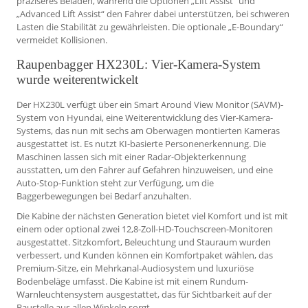
präziseres Beladen, während die Optionen „Lift Assist“ und
„Advanced Lift Assist“ den Fahrer dabei unterstützen, bei schweren
Lasten die Stabilität zu gewährleisten. Die optionale „E-Boundary“
vermeidet Kollisionen.
Raupenbagger HX230L: Vier-Kamera-System
wurde weiterentwickelt
Der HX230L verfügt über ein Smart Around View Monitor (SAVM)-
System von Hyundai, eine Weiterentwicklung des Vier-Kamera-
Systems, das nun mit sechs am Oberwagen montierten Kameras
ausgestattet ist. Es nutzt KI-basierte Personenerkennung. Die
Maschinen lassen sich mit einer Radar-Objekterkennung
ausstatten, um den Fahrer auf Gefahren hinzuweisen, und eine
Auto-Stop-Funktion steht zur Verfügung, um die
Baggerbewegungen bei Bedarf anzuhalten.
Die Kabine der nächsten Generation bietet viel Komfort und ist mit
einem oder optional zwei 12,8-Zoll-HD-Touchscreen-Monitoren
ausgestattet. Sitzkomfort, Beleuchtung und Stauraum wurden
verbessert, und Kunden können ein Komfortpaket wählen, das
Premium-Sitze, ein Mehrkanal-Audiosystem und luxuriöse
Bodenbeläge umfasst. Die Kabine ist mit einem Rundum-
Warnleuchtensystem ausgestattet, das für Sichtbarkeit auf der
Baustelle aus allen Winkeln sorgt.