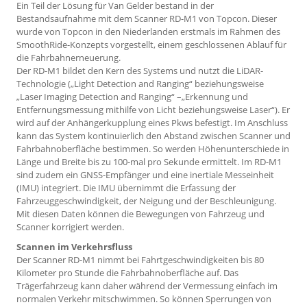
Ein Teil der Lösung für Van Gelder bestand in der
Bestandsaufnahme mit dem Scanner RD-M1 von Topcon. Dieser
wurde von Topcon in den Niederlanden erstmals im Rahmen des
Smooth­Ride-Konzepts vorgestellt, einem geschlossenen Ablauf für
die Fahrbahnerneuerung.
Der RD-M1 bildet den Kern des Systems und nutzt die LiDAR-
Technologie („Light Detection and Ranging“ beziehungsweise
„Laser Imaging Detection and Ranging“ –„Erkennung und
Entfernungsmessung mithilfe von Licht beziehungsweise Laser“). Er
wird auf der Anhängerkupplung eines Pkws befestigt. Im Anschluss
kann das System kontinuierlich den Abstand zwischen Scanner und
Fahrbahn­oberfläche bestimmen. So werden Höhenunterschiede in
Länge und Breite bis zu 100-mal pro Sekunde ermittelt. Im RD-M1
sind zudem ein GNSS-Empfänger und eine inertiale Messeinheit
(IMU) integriert. Die IMU übernimmt die Erfassung der
Fahrzeuggeschwindigkeit, der Neigung und der Beschleunigung.
Mit diesen Daten können die Bewegungen von Fahrzeug und
Scanner korrigiert werden.
Scannen im Verkehrsfluss
Der Scanner RD-M1 nimmt bei Fahrtgeschwindigkeiten bis 80
Kilometer pro Stunde die Fahrbahnoberfläche auf. Das
Trägerfahrzeug kann daher während der Vermessung einfach im
normalen Verkehr mitschwimmen. So können Sperrungen von