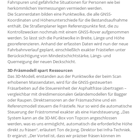
Fahrspuren und gefährliche Situa­tionen für Personen wie bei
herkömmlichen Vermessungen vermieden werden.
Die Scannerdaten bilden eine Punktwolke, die alle GNSS-
Koordinaten und Höhenunterschiede für die Bestandsaufnahme
enthält. Die Straßenplaner legen Referenzpunkte fest, die zu
Kontroll­zwecken nochmals mit einem GNSS-Rover aufgenommen
werden. So lässt sich die Punktwolke in Breite, Länge und Höhe
georeferenzieren. Anhand der erfassten Daten wird nun der neue
Fahrbahnverlauf geplant, einschließlich exakter Frästiefen unter
Berücksichtigung von Mindestschichtstärke, Längs- und
Querneigung der neuen Deckschicht.
3D-Fräsmodell spart Ressourcen
Das 3D-Modell, enstanden aus der Punktwolke der beim Scan
erhobenen Massendaten, wird für die GNSS-gesteuerten
Fräsarbeiten auf die Steuereinheit der Asphaltfräse übertragen –
vergleichbar mit dreidimensionalen Geländemodellen für Bagger
oder Raupen. Direktsensoren an der Fräsmaschine und ein
Referenzmodell steuern die Frästiefe. Nur so wird die automatische
Steuerung der Frästrommel exakter als eine Handsteuerung. „Das
System kann an die 3D-MC-Box von Topcon angeschlossen
werden, was es uns ermöglicht, automatisch die erforderliche Höhe
direkt zu fräsen“, erläutert Ton de Jong, Direktor bei Infra-Techniek.
Er ergänzt: „Der Vorteil ist, dass wir präziser fräsen können im