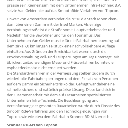
präzise sein. Gemeinsam mit dem Unternehmen Infra-Techniek B.V.
setzte Van Gelder hier auf das Smooth­Ride-Verfahren von Topcon.
Unweit von Amsterdam verbindet die N518 die Stadt Monnicken­
dam über einen Damm mit der Insel Marken. Als einzige
Verbindungsstraße ist die Straße somit Hauptverkehrsader und
Nadelöhr für die Bewohner und für den Tourismus. Das
Unternehmen Van Gelder musste für die Fahrbahnerneuerung auf
dem zirka 7,0 km langen Teilstück eine nachvollziehbare Auflage
einhalten: Aus Gründen der Erreichbarkeit waren durch die
Provinzverwaltung Voll- und Teilsperrungen am Tag untersagt. Mit
üblichen, zeitaufwendigen Mess- und Fräsverfahren konnte die
Asphaltdecke also nicht erneuert werden.
Die Standardverfahren in der Vermessung stellten zudem durch
wiederholte Fahrbahnsperrungen und dem Einsatz von Personen
auf dem Damm ein Sicherheitsrisiko dar. Gefragt war daher eine
schnelle, sichere und natürlich präzise Lösung. Diese fand sich in
der Zusammenarbeit mit dem auf Fräsarbeiten spezialisierten
Unternehmen Infra-Techniek. Die Beschleunigung und
Vereinfachung der gesamten Bauarbeiten wurde durch Einsatz des
SmoothRide-Verfahrens und den Technologielösungen von
Topcon, wie wie etwa dem Fahrbahn-Scanner RD-M1, erreicht.
Scanner RD-M1 von Topcon