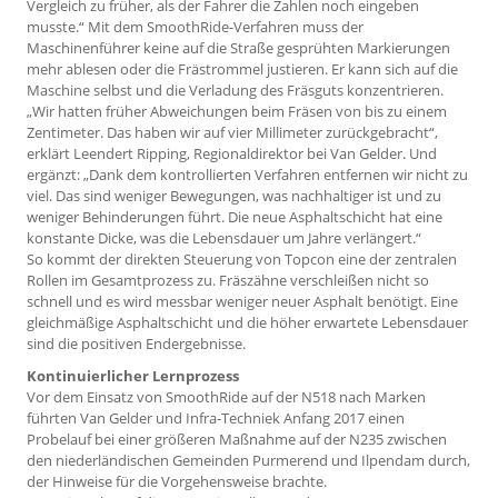
Vergleich zu früher, als der Fahrer die Zahlen noch eingeben
musste.“ Mit dem SmoothRide-Verfahren muss der
Maschinenführer keine auf die Straße gesprühten Markierungen
mehr ablesen oder die Frästrommel justieren. Er kann sich auf die
Maschine selbst und die Verladung des Fräsguts konzentrieren.
„Wir hatten früher Abweichungen beim Fräsen von bis zu einem
Zentimeter. Das haben wir auf vier Millimeter zurückgebracht“,
erklärt Leendert Ripping, Regionaldirektor bei Van Gelder. Und
ergänzt: „Dank dem kontrollierten Verfahren entfernen wir nicht zu
viel. Das sind weniger Bewegungen, was nachhaltiger ist und zu
weniger Behinderungen führt. Die neue Asphaltschicht hat eine
konstante Dicke, was die Lebensdauer um Jahre verlängert.“
So kommt der direkten Steuerung von Topcon eine der zentralen
Rollen im Gesamtprozess zu. Fräszähne verschleißen nicht so
schnell und es wird messbar weniger neuer Asphalt benötigt. Eine
gleich­mäßige Asphaltschicht und die höher erwartete Lebensdauer
sind die positiven Endergebnisse.
Kontinuierlicher Lernprozess
Vor dem Einsatz von Smooth­Ride auf der N518 nach Marken
führten Van Gelder und Infra-Techniek Anfang 2017 einen
Probelauf bei einer größeren Maßnahme auf der N235 zwischen
den niederländischen Gemeinden Purmerend und Ilpendam durch,
der Hinweise für die Vorgehensweise brachte.