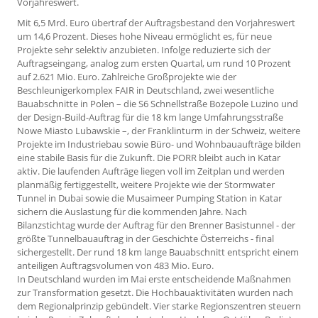
Vorjahreswert.
Mit 6,5 Mrd. Euro übertraf der Auftragsbestand den Vorjahreswert
um 14,6 Prozent. Dieses hohe Niveau ermöglicht es, für neue
Projekte sehr selektiv anzubieten. Infolge reduzierte sich der
Auftragseingang, analog zum ersten Quartal, um rund 10 Prozent
auf 2.621 Mio. Euro. Zahlreiche Großprojekte wie der
Beschleunigerkomplex FAIR in Deutschland, zwei wesentliche
Bauabschnitte in Polen – die S6 Schnellstraße Bożepole Luzino und
der Design-Build-Auftrag für die 18 km lange Umfahrungsstraße
Nowe Miasto Lubawskie –, der Franklinturm in der Schweiz, weitere
Projekte im Industriebau sowie Büro- und Wohnbauaufträge bilden
eine stabile Basis für die Zukunft. Die PORR bleibt auch in Katar
aktiv. Die laufenden Aufträge liegen voll im Zeitplan und werden
planmäßig fertiggestellt, weitere Projekte wie der Stormwater
Tunnel in Dubai sowie die Musaimeer Pumping Station in Katar
sichern die Auslastung für die kommenden Jahre. Nach
Bilanzstichtag wurde der Auftrag für den Brenner Basistunnel - der
größte Tunnelbauauftrag in der Geschichte Österreichs - final
sichergestellt. Der rund 18 km lange Bauabschnitt entspricht einem
anteiligen Auftragsvolumen von 483 Mio. Euro.
In Deutschland wurden im Mai erste entscheidende Maßnahmen
zur Transformation gesetzt. Die Hochbauaktivitäten wurden nach
dem Regionalprinzip gebündelt. Vier starke Regionszentren steuern