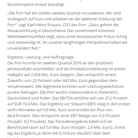
Konzernspitze erneut bestätigt.
„Die Porr hat ein solides zweites Quartal vorzuweisen. Wir sind
strategisch auf Kurs und arbeiten an der weiteren Stärkung der
Porr“, sagt Karl-Heinz Strauss, CEO der Porr. „Dazu gehört die
Neuausrichtung in Deutschland. Das zunehmend intensive
Wettbewerbsumfeld zeigt, dass unser konsequenter Fokus richtig
und notwendig ist. An unserer langfristigen Perspektive halten wir
unverändert fest.“
Ergebnis, Leistung und Auftragslage
Die Porr konnte im zweiten Quartal 2018 an den positiven
Jahresauftakt anschließen und die Produktionsleistung im ersten
Halbjahr auf 2.458 Mio. Euro steigern. Dies entspricht einem
Zuwachs von 22 Prozent oder 443 Mio. Euro gegenüber dem
Vorjahreswert. Alle Segmente konnten zum Leistungswachstum
positiv beitragen. Die Porr wuchs insbesondere in Österreich,
Deutschland und Polen. Das EBITDA erhöhte sich um 27,2 Prozent
auf EUR 72,4 Mio. Das Ergebnis vor Steuern (EBT) stieg in den ersten
sechs Monaten auf 6,6 Mio. Euro und erzielte ein Plus von
66,4 Prozent. Dies entspricht einer EBT-Marge von 0,3 Prozent
(Vorjahr: 0,2 Prozent). Das Periodenergebnis belief sich im
Berichtszeitraum auf 5,6 Mio. Euro (Vorjahr: 2,9 Mio. Euro). Somit
lag das Ergebnis je Aktie mit 0,14 Euro deutlich über dem