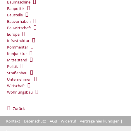
Baumaschine
Baupolitik
Baustelle
Bauvorhaben
Bauwirtschaft
Europa
Infrastruktur
Kommentar
Konjunktur
Mittelstand
Politik
Straßenbau
Unternehmen
Wirtschaft
Wohnungsbau
Zurück
Kontakt
|
Datenschutz
|
AGB
|
Widerruf
|
Verträge hier kündigen
|
|