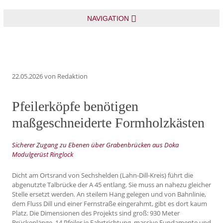
NAVIGATION
22.05.2026
von Redaktion
Pfeilerköpfe benötigen
maßgeschneiderte Formholzkästen
Sicherer Zugang zu Ebenen über Grabenbrücken aus Doka
Modulgerüst Ringlock
Dicht am Ortsrand von Sechshelden (Lahn-Dill-Kreis) führt die
abgenutzte Talbrücke der A 45 entlang. Sie muss an nahezu gleicher
Stelle ersetzt werden. An steilem Hang gelegen und von Bahnlinie,
dem Fluss Dill und einer Fernstraße eingerahmt, gibt es dort kaum
Platz. Die Dimensionen des Projekts sind groß: 930 Meter
Brückenlänge, 14 Pfeiler je Fahrtrichtung, massive Fundamente und