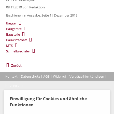
08.11.2019
von Redaktion
Erschienen in Ausgabe: Seite 1| Dezember 2019
Bagger
Baugeräte
Baustelle
Bauwirtschaft
MTS
Schnellwechsler
Zurück
Kontakt
|
Datenschutz
|
AGB
|
Widerruf
|
Verträge hier kündigen
|
|
Impressum
Coo
© 2026, Verlag Emminger & Partner GmbH
Einwilligung für Cookies und ähnliche
Funktionen