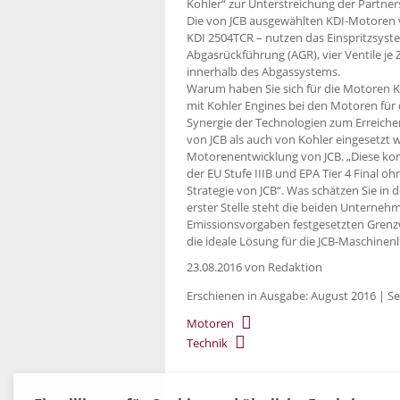
Kohler“ zur Unterstreichung der Partne
Die von JCB ausgewählten KDI-Motoren 
KDI 2504TCR – nutzen das Einspritzsys
Abgasrückführung (AGR), vier Ventile je
innerhalb des Abgassystems.
Warum haben Sie sich für die Motoren 
mit Kohler Engines bei den Motoren für
Synergie der Technologien zum Erreiche
von JCB als auch von Kohler eingesetzt we
Motorenentwicklung von JCB. „Diese ko
der EU Stufe IIIB und EPA Tier 4 Final ohn
Strategie von JCB“. Was schätzen Sie in
erster Stelle steht die beiden Unterne
Emissionsvorgaben festgesetzten Grenz
die ideale Lösung für die JCB-Maschinenl
23.08.2016
von Redaktion
Erschienen in Ausgabe: August 2016 | Se
Motoren
Technik
Zurück