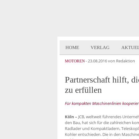
HOME
VERLAG
AKTUE
-
23.08.2016
von Redaktion
MOTOREN
Partnerschaft hilft, 
zu erfüllen
Für kompakten Maschinenlinien kooperiert
Köln –
JCB, weltweit führendes Unterne
den Bau, hat sich für die zahlreichen k
Radlader und Kompaktladern, Teleskopla
Kohler entschieden. Die in den Maschin