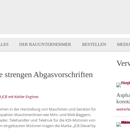
LLES
DER BAUUNTERNEHMER
BESTELLEN
MEDI
Ver
die strengen Abgasvorschriften
Aspha
 JCB mit Kohler Engines
konst
hmen in der Herstellung von Maschinen und Geräten für
weiterl
ompakten Maschinenlinien wie Mini- und Midi-Baggern,
der, Telehandler und Teletruk für die KDI-Motoren von
en eingebauten Motoren tragen die Marke „JCB Diesel by