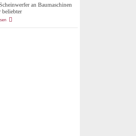
cheinwerfer an Baumaschinen
 beliebter
esen