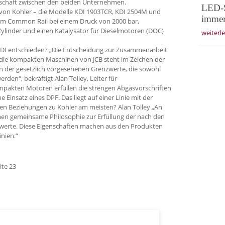
rschaft zwischen den beiden Unternehmen.
LED-S
von Kohler – die Modelle KDI 1903TCR, KDI 2504M und
immer
tem Common Rail bei einem Druck von 2000 bar,
 Zylinder und einen Katalysator für Dieselmotoren (DOC)
weiterl
KDI entschieden? „Die Entscheidung zur Zusammenarbeit
 die kompakten Maschinen von JCB steht im Zeichen der
n der gesetzlich vorgesehenen Grenzwerte, die sowohl
rden“, bekräftigt Alan Tolley, Leiter für
mpakten Motoren erfüllen die strengen Abgasvorschriften
e Einsatz eines DPF. Das liegt auf einer Linie mit der
 den Beziehungen zu Kohler am meisten? Alan Tolley „An
hmen gemeinsame Philosophie zur Erfüllung der nach den
werte. Diese Eigenschaften machen aus den Produkten
inien.“
ite 23