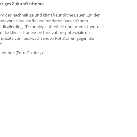
chtiges Zukunftsthema
em das nachhaltige und klimafreundliche Bauen. „In den
innovative Baustoffe und moderne Bauverfahren
litik allerdings Technologieoffenheit und produktneutrale
en die klimaschonenden Innovationspotenziale des
Einsatz von nachwachsenden Rohstoffen gegen die
“
bahnhof (Foto: Pixabay)