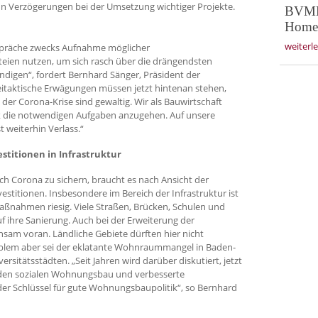
n Verzögerungen bei der Umsetzung wichtiger Projekte.
BVMB 
Homeo
weiterl
präche zwecks Aufnahme möglicher
teien nutzen, um sich rasch über die drängendsten
ndigen“, fordert Bernhard Sänger, Präsident der
eitaktische Erwägungen müssen jetzt hintenan stehen,
er Corona-Krise sind gewaltig. Wir als Bauwirtschaft
ik die notwendigen Aufgaben anzugehen. Auf unsere
t weiterhin Verlass.“
stitionen in Infrastruktur
h Corona zu sichern, braucht es nach Ansicht der
estitionen. Insbesondere im Bereich der Infrastruktur ist
ßnahmen riesig. Viele Straßen, Brücken, Schulen und
f ihre Sanierung. Auch bei der Erweiterung der
ühsam voran. Ländliche Gebiete dürften hier nicht
oblem aber sei der eklatante Wohnraummangel in Baden-
itätsstädten. „Seit Jahren wird darüber diskutiert, jetzt
 den sozialen Wohnungsbau und verbesserte
 Schlüssel für gute Wohnungsbaupolitik“, so Bernhard