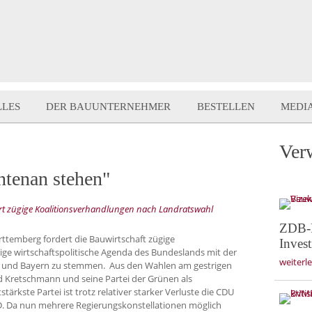
LLES
DER BAUUNTERNEHMER
BESTELLEN
MEDI
Ver
ntenan stehen"
t zügige Koalitionsverhandlungen nach Landratswahl
ZDB-P
temberg fordert die Bauwirtschaft zügige
Invest
ige wirtschaftspolitische Agenda des Bundeslands mit der
weiterl
 und Bayern zu stemmen. Aus den Wahlen am gestrigen
d Kretschmann und seine Partei der Grünen als
ärkste Partei ist trotz relativer starker Verluste die CDU
D. Da nun mehrere Regierungskonstellationen möglich