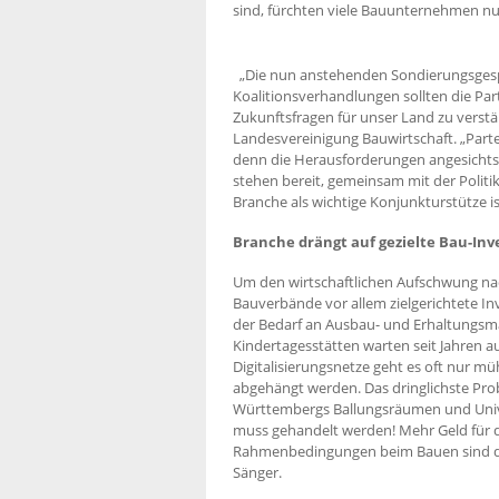
sind, fürchten viele Bauunternehmen nu
„Die nun anstehenden Sondierungsges
Koalitionsverhandlungen sollten die Par
Zukunftsfragen für unser Land zu verstä
Landesvereinigung Bauwirtschaft. „Part
denn die Herausforderungen angesichts d
stehen bereit, gemeinsam mit der Polit
Branche als wichtige Konjunkturstütze is
Branche drängt auf gezielte Bau-Inve
Um den wirtschaftlichen Aufschwung nac
Bauverbände vor allem zielgerichtete Inv
der Bedarf an Ausbau- und Erhaltungsma
Kindertagesstätten warten seit Jahren au
Digitalisierungsnetze geht es oft nur m
abgehängt werden. Das dringlichste Pr
Württembergs Ballungsräumen und Univers
muss gehandelt werden! Mehr Geld für
Rahmenbedingungen beim Bauen sind der
Sänger.