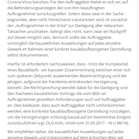
Corona-Virus beruhen. Für den Auftraggeber bietet es sich an, auf
die Behinderungsanzeigen der von ihm beauftragten
Auftragnehmer zurückzugreifen. Sofern diese zwar in der Sache
begründet, aber nicht hinreichend substantiiert sind, ist zunächst
der „Auftragnehmer in der Krise“ zur Darlegung aller relevanten
Tatsachen anzuhalten. Gelingt dies nicht, kann zwar ein Rückgriff
auf diesen möglich sein, dennoch sollte der Auftraggeber
vorsorglich die bauzeitlichen Auswirkungen auf jedes einzelne
Gewerk im Rahmen einer konkret bauablaufbezogenen Darstellung
selbst dokumentieren.
Hierfür ist erforderlich nachzuweisen, dass - trotz der Komplexität
eines Bauablaufs - ein kausaler Zusammenhang zwischen einer sich
zum späteren Zeitpunkt auswirkenden Beeinträchtigung und der
jetzigen, aufgrund der Pandemie eintretenden Verzögerung,
besteht. Die Rechtsprechung wendet dabei für die Darlegung und
den Nachweis bauzeitlichen Vortrags die vom BGH an
Auftragnehmer gestellten Anforderungen auch auf Auftraggeber
an. Dies bedeutet, dass auch Auftraggeber nicht umhinkommen
werden, eine konkrete bauablaufbezogene Darstellung vorzulegen,
um die Verzögerungen schlüssig kausal auf ein bestimmtes Ereignis
zurückzuführen (vgl. OLG Köln, Urteil vom 31.05.2017 - 16 U 98/16).
Wir empfehlen daher, die bauzeitlichen Auswirkungen auf jedes
einzelne Gewerk und insbesondere auf dem kritischen Weg seit