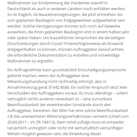
Maßnahmen zur Eindämmung der Pandemie sowohl in
Deutschland als auch in anderen Ländern noch entfalten werden.
So ist fraglich, ob Bauzeitverzögerungen, die jetzt entstehen, bis
zum geplanten Baubeginn von Folgegewerken aufgearbeitet sein
werden. Solche Verzögerungen können sich noch auf Gewerke
auswirken, die ihren geplanten Baubeginn erst in einem halben Jahr
oder später haben. Um bauzeitlichen Ansprüchen die derzeitigen
Einschränkungen durch Covid-19 berechtigterweise als Einwand
entgegenhalten zu können, müssen Auftraggeber darauf achten,
die erforderliche Dokumentation zu erstellen und notwendige
Maßnahmen zu ergreifen.
Ein Auftragnehmer kann grundsätzlich Entschädigungsansprüche
geltend machen, wenn der Auftraggeber eine
Mitwirkungshandlung nicht rechtzeitig erbringt, also in
Annahmeverzug gerät (§ 642 BGB). Ein solcher Anspruch setzt kein
Verschulden des Auftraggebers voraus. Es muss allerdings – sofern
vertraglich nichts anderes vereinbart ist – eine zumutbare
Beeinflussbarkeit der einwirkenden Umstände durch den
Auftraggeber, bestehen. Der BGH hat eine solche Beeinflussbarkeit
z.B. bei unerwarteten Witterungsverhältnissen verneint (Urteil vom
20.04.2017 – VII ZR 194/13). Dem Urteil zufolge muss es entweder
tatsächlich unmöglich oder nicht mit wirtschaftlich vernünftigen
Mitteln möglich gewesen sein, die Einwirkung dieser