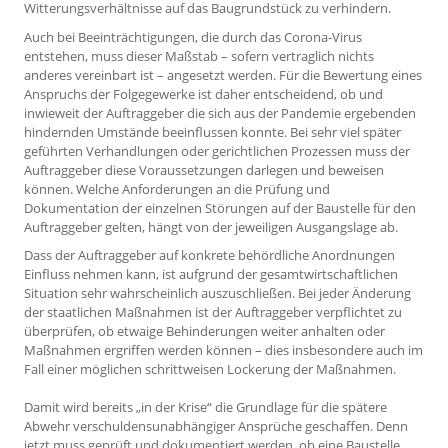
Witterungsverhältnisse auf das Baugrundstück zu verhindern.
Auch bei Beeinträchtigungen, die durch das Corona-Virus
entstehen, muss dieser Maßstab – sofern vertraglich nichts
anderes vereinbart ist – angesetzt werden. Für die Bewertung eines
Anspruchs der Folgegewerke ist daher entscheidend, ob und
inwieweit der Auftraggeber die sich aus der Pandemie ergebenden
hindernden Umstände beeinflussen konnte. Bei sehr viel später
geführten Verhandlungen oder gerichtlichen Prozessen muss der
Auftraggeber diese Voraussetzungen darlegen und beweisen
können. Welche Anforderungen an die Prüfung und
Dokumentation der einzelnen Störungen auf der Baustelle für den
Auftraggeber gelten, hängt von der jeweiligen Ausgangslage ab.
Dass der Auftraggeber auf konkrete behördliche Anordnungen
Einfluss nehmen kann, ist aufgrund der gesamtwirtschaftlichen
Situation sehr wahrscheinlich auszuschließen. Bei jeder Änderung
der staatlichen Maßnahmen ist der Auftraggeber verpflichtet zu
überprüfen, ob etwaige Behinderungen weiter anhalten oder
Maßnahmen ergriffen werden können – dies insbesondere auch im
Fall einer möglichen schrittweisen Lockerung der Maßnahmen.
Damit wird bereits „in der Krise“ die Grundlage für die spätere
Abwehr verschuldensunabhängiger Ansprüche geschaffen. Denn
jetzt muss geprüft und dokumentiert werden, ob eine Baustelle