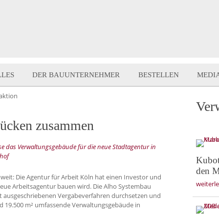
LLES
DER BAUUNTERNEHMER
BESTELLEN
MEDI
aktion
Ver
 rücken zusammen
se das Verwaltungsgebäude für die neue Stadtagentur in
rhof
Kubot
den M
weit: Die Agentur für Arbeit Köln hat einen Investor und
weiterl
eue Arbeitsagentur bauen wird. Die Alho Systembau
t ausgeschriebenen Vergabeverfahren durchsetzen und
nd 19.500 m² umfassende Verwaltungsgebäude in