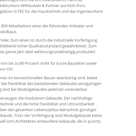
tekturbüro Wittkowski & Partner aus Köln-Porz.
gsbüro G-TEC für die Haustechnik und das Ingenieurbüro
 850 Mitarbeitern einer der führenden Anbieter und
Modulbaus.
eile: Zum einen ist durch die industrielle Vorfertigung
hbleibend hoher Qualitätsstandard gewährleistet. Zum
as ganze Jahr über witterungsunabhängig produziert
on bis zu 80 Prozent steht für kurze Bauzeiten sowie
vor Ort.
nen im konventionellen Bauen ebenbürtig sind, bietet
die Flexibilität des bestehenden Gebäudes einzigartigen
g sind bei Modulgebäuden jederzeit veränderbar.
 überzeugen die modularen Gebäude. Der nachhaltige
technik und die hohe Flexibilität und Umnutzbarkeit
ber den gesamten Lebenszyklus betrachtet günstiger
Gebäude. Trotz der Vorfertigung sind Modulgebäude keine
uell vom Architekten entworfene Gebäude, die in puncto