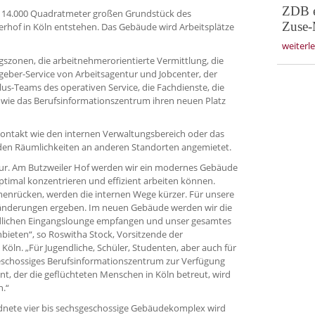
ZDB e
 14.000 Quadratmeter großen Grundstück des
Zuse-
rhof in Köln entstehen. Das Gebäude wird Arbeitsplätze
weiterl
ngszonen, die arbeitnehmerorientierte Vermittlung, die
eber-Service von Arbeitsagentur und Jobcenter, der
lus-Teams des operativen Service, die Fachdienste, die
wie das Berufsinformationszentrum ihren neuen Platz
ontakt wie den internen Verwaltungsbereich oder das
rden Räumlichkeiten an anderen Standorten angemietet.
tur. Am Butzweiler Hof werden wir ein modernes Gebäude
timal konzentrieren und effizient arbeiten können.
enrücken, werden die internen Wege kürzer. Für unsere
ränderungen ergeben. Im neuen Gebäude werden wir die
dlichen Eingangslounge empfangen und unser gesamtes
nbieten“, so Roswitha Stock, Vorsitzende der
Köln. „Für Jugendliche, Schüler, Studenten, aber auch für
schossiges Berufsinformationszentrum zur Verfügung
t, der die geflüchteten Menschen in Köln betreut, wird
n.“
dnete vier bis sechsgeschossige Gebäudekomplex wird