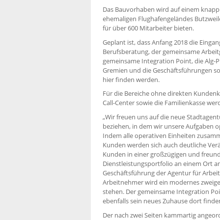
Das Bauvorhaben wird auf einem knapp
ehemaligen Flughafengeländes Butzweile
für über 600 Mitarbeiter bieten.
Geplant ist, dass Anfang 2018 die Einga
Berufsberatung, der gemeinsame Arbeitg
gemeinsame Integration Point, die Alg-P
Gremien und die Geschäftsführungen so
hier finden werden.
Für die Bereiche ohne direkten Kundenk
Call-Center sowie die Familienkasse we
„Wir freuen uns auf die neue Stadtagen
beziehen, in dem wir unsere Aufgaben op
Indem alle operativen Einheiten zusamm
Kunden werden sich auch deutliche Ve
Kunden in einer großzügigen und freun
Dienstleistungsportfolio an einem Ort a
Geschäftsführung der Agentur für Arbeit 
Arbeitnehmer wird ein modernes zweige
stehen. Der gemeinsame Integration Poin
ebenfalls sein neues Zuhause dort finde
Der nach zwei Seiten kammartig angeor