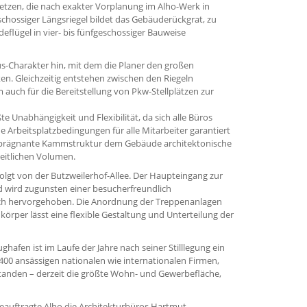
zen, die nach exakter Vorplanung im Alho-Werk in
chossiger Längsriegel bildet das Gebäuderückgrat, zu
flügel in vier- bis fünfgeschossiger Bauweise
s-Charakter hin, mit dem die Planer den großen
n. Gleichzeitig entstehen zwischen den Riegeln
m auch für die Bereitstellung von Pkw-Stellplätzen zur
e Unabhängigkeit und Flexibilität, da sich alle Büros
e Arbeitsplatzbedingungen für alle Mitarbeiter garantiert
 prägnante Kammstruktur dem Gebäude architektonische
heitlichen Volumen.
olgt von der Butzweilerhof-Allee. Der Haupteingang zur
d wird zugunsten einer besucherfreundlich
isch hervorgehoben. Die Anordnung der Treppenanlagen
rper lässt eine flexible Gestaltung und Unterteilung der
hafen ist im Laufe der Jahre nach seiner Stilllegung ein
400 ansässigen nationalen wie internationalen Firmen,
tanden – derzeit die größte Wohn- und Gewerbefläche,
eauftragte Alho die Architekturbüros Hartmut