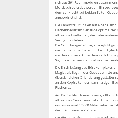
sich aus 391 Raummodulen zusammenset
Morsbach gefertigt werden. Ein sechsges
dem senkrecht auf beiden Seiten Gebäude
angeordnet sind.
Die Kammstruktur zielt auf einen Campu
Flächenbedarf im Gebäude optimal decke
attraktive Freiflächen, die unter andere
Verfügung stehen.
Die Grundrissgestaltung ermöglicht größt
nach außen orientieren und somit gleich
werden können. Außerdem verleiht die
Signifikanz sowie Identität in einem ein
Die Erschließung des Bürokomplexes erf
Magistrale liegt in der Gebäudemitte un
übersichtlichen Orientierung gestalter
an den Kopfseiten der kammartigen Baukö
Flächen zu.
Auf Deutschlands einst zweitgrößtem Flug
attraktives Gewerbegebiet mit mehr als 
und insgesamt 12.000 Mitarbeitern ents
die in Köln vermarktet wird.
Für die Entwurfsplanung des Neubaus b