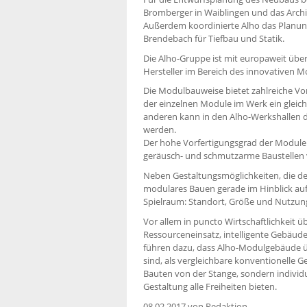
Bromberger in Waiblingen und das Archi
Außerdem koordinierte Alho das Planun
Brendebach für Tiefbau und Statik.
Die Alho-Gruppe ist mit europaweit über
Hersteller im Bereich des innovativen 
Die Modulbauweise bietet zahlreiche Vort
der einzelnen Module im Werk ein gleic
anderen kann in den Alho-Werkshallen d
werden.
Der hohe Vorfertigungsgrad der Module v
geräusch- und schmutzarme Baustellen 
Neben Gestaltungsmöglichkeiten, die de
modulares Bauen gerade im Hinblick auf 
Spielraum: Standort, Größe und Nutzun
Vor allem in puncto Wirtschaftlichkeit
Ressourceneinsatz, intelligente Gebäude
führen dazu, dass Alho-Modulgebäude ü
sind, als vergleichbare konventionelle 
Bauten von der Stange, sondern individ
Gestaltung alle Freiheiten bieten.
08.02.2017
von Redaktion