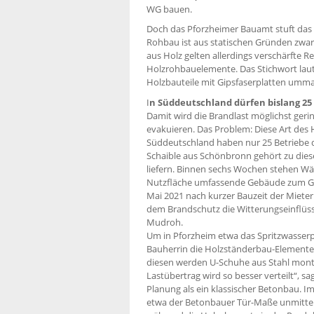
WG bauen.
Doch das Pforzheimer Bauamt stuft das 
Rohbau ist aus statischen Gründen zwar 
aus Holz gelten allerdings verschärfte R
Holzrohbauelemente. Das Stichwort lautet
Holzbauteile mit Gipsfaserplatten umma
I
n Süddeutschland dürfen bislang 25
Damit wird die Brandlast möglichst gerin
evakuieren. Das Problem: Diese Art des H
Süddeutschland haben nur 25 Betriebe 
Schaible aus Schönbronn gehört zu dies
liefern. Binnen sechs Wochen stehen W
Nutzfläche umfassende Gebäude zum Großt
Mai 2021 nach kurzer Bauzeit der Miete
dem Brandschutz die Witterungseinflüss
Mudroh.
Um in Pforzheim etwa das Spritzwasserp
Bauherrin die Holzständerbau-Elemente 
diesen werden U-Schuhe aus Stahl monti
Lastübertrag wird so besser verteilt“, s
Planung als ein klassischer Betonbau. I
etwa der Betonbauer Tür-Maße unmittel