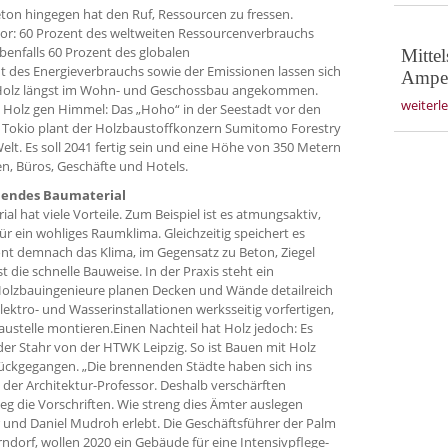
Beton hingegen hat den Ruf, Ressourcen zu fressen.
or: 60 Prozent des weltweiten Ressourcenverbrauchs
benfalls 60 Prozent des globalen
Mitte
es Energieverbrauchs sowie der Emissionen lassen sich
Ampel
 Holz längst im Wohn- und Geschossbau angekommen.
weiterl
 Holz gen Himmel: Das „Hoho“ in der Seestadt vor den
n Tokio plant der Holzbaustoffkonzern Sumitomo Forestry
lt. Es soll 2041 fertig sein und eine Höhe von 350 Metern
n, Büros, Geschäfte und Hotels.
nendes Baumaterial
al hat viele Vorteile. Zum Beispiel ist es atmungsaktiv,
ür ein wohliges Raumklima. Gleichzeitig speichert es
nt demnach das Klima, im Gegensatz zu Beton, Ziegel
t die schnelle Bauweise. In der Praxis steht ein
Holzbauingenieure planen Decken und Wände detailreich
ektro- und Wasserinstallationen werksseitig vorfertigen,
austelle montieren.Einen Nachteil hat Holz jedoch: Es
der Stahr von der HTWK Leipzig. So ist Bauen mit Holz
rückgegangen. „Die brennenden Städte haben sich ins
 der Architektur-Professor. Deshalb verschärften
 die Vorschriften. Wie streng dies Ämter auslegen
 und Daniel Mudroh erlebt. Die Geschäftsführer der Palm
ndorf, wollen 2020 ein Gebäude für eine Intensivpflege-