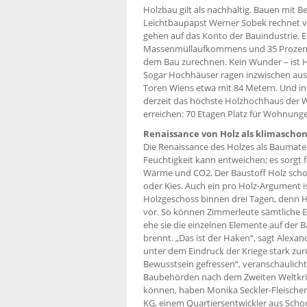
Holzbau gilt als nachhaltig. Bauen mit 
Leichtbaupapst Werner Sobek rechnet v
gehen auf das Konto der Bauindustrie. E
Massenmüllaufkommens und 35 Prozent d
dem Bau zurechnen. Kein Wunder – ist
Sogar Hochhäuser ragen inzwischen aus
Toren Wiens etwa mit 84 Metern. Und i
derzeit das höchste Holzhochhaus der We
erreichen: 70 Etagen Platz für Wohnunge
Renaissance von Holz als klimascho
Die Renaissance des Holzes als Baumateri
Feuchtigkeit kann entweichen; es sorgt f
Wärme und CO2. Der Baustoff Holz scho
oder Kies. Auch ein pro Holz-Argument is
Holzgeschoss binnen drei Tagen, denn 
vor. So können Zimmerleute sämtliche El
ehe sie die einzelnen Elemente auf der B
brennt. „Das ist der Haken“, sagt Alexan
unter dem Eindruck der Kriege stark zu
Bewusstsein gefressen“, veranschaulicht
Baubehörden nach dem Zweiten Weltkrieg
können, haben Monika Seckler-Fleischer
KG, einem Quartiersentwickler aus Schor