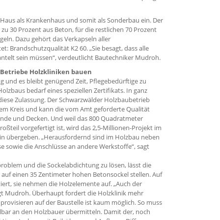
Haus als Krankenhaus und somit als Sonderbau ein. Der
zu 30 Prozent aus Beton, für die restlichen 70 Prozent
egeln. Dazu gehört das Verkapseln aller
: Brandschutzqualität K2 60. „Sie besagt, dass alle
ntelt sein müssen“, verdeutlicht Bautechniker Mudroh.
 Betriebe Holzkliniken bauen
g und es bleibt genügend Zeit, Pflegebedürftige zu
olzbaus bedarf eines speziellen Zertifikats. In ganz
diese Zulassung. Der Schwarzwälder Holzbaubetrieb
em Kreis und kann die vom Amt geforderte Qualität
ände und Decken. Und weil das 800 Quadratmeter
eil vorgefertigt ist, wird das 2,5-Millionen-Projekt im
rin übergeben. „Herausfordernd sind im Holzbau neben
e sowie die Anschlüsse an andere Werkstoffe“, sagt
roblem und die Sockelabdichtung zu lösen, lässt die
auf einen 35 Zentimeter hohen Betonsockel stellen. Auf
ert, sie nehmen die Holzelemente auf. „Auch der
agt Mudroh. Überhaupt fordert die Holzklinik mehr
mprovisieren auf der Baustelle ist kaum möglich. So muss
bar an den Holzbauer übermitteln. Damit der, noch