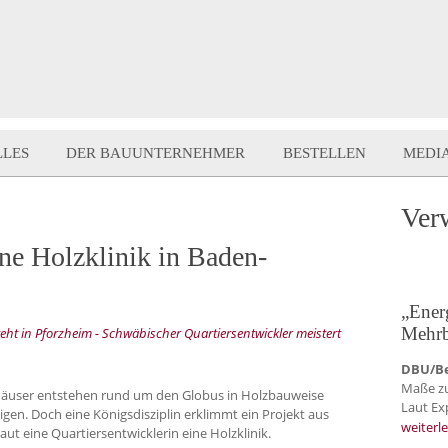
LLES
DER BAUUNTERNEHMER
BESTELLEN
MEDI
Ver
ne Holzklinik in Baden-
„Ener
Mehrb
ht in Pforzheim - Schwäbischer Quartiersentwickler meistert
DBU/Be
Maße zu
hhäuser entstehen rund um den Globus in Holzbauweise
Laut Ex
eigen. Doch eine Königsdisziplin erklimmt ein Projekt aus
weiterl
t eine Quartiersentwicklerin eine Holzklinik.