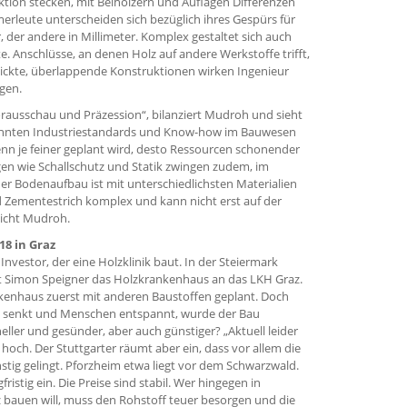
tion stecken, mit Beihölzern und Auflagen Differenzen
rleute unterscheiden sich bezüglich ihres Gespürs für
, der andere in Millimeter. Komplex gestaltet sich auch
. Anschlüsse, an denen Holz auf andere Werkstoffe trifft,
hickte, überlappende Konstruktionen wirken Ingenieur
gen.
rausschau und Präzession“, bilanziert Mudroh und sieht
 könnten Industriestandards und Know-how im Bauwesen
enn je feiner geplant wird, desto Ressourcen schonender
n wie Schallschutz und Statik zwingen zudem, im
 der Bodenaufbau ist mit unterschiedlichsten Materialien
nd Zementestrich komplex und kann nicht erst auf der
licht Mudroh.
18 in Graz
Investor, der eine Holzklinik baut. In der Steiermark
kt Simon Speigner das Holzkrankenhaus an das LKH Graz.
kenhaus zuerst mit anderen Baustoffen geplant. Doch
ls senkt und Menschen entspannt, wurde der Bau
ller und gesünder, aber auch günstiger? „Aktuell leider
 hoch. Der Stuttgarter räumt aber ein, dass vor allem die
nstig gelingt. Pforzheim etwa liegt vor dem Schwarzwald.
ristig ein. Die Preise sind stabil. Wer hingegen in
auen will, muss den Rohstoff teuer besorgen und die