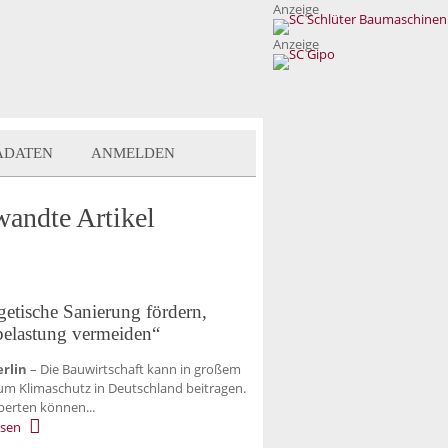
Anzeige
Anzeige
ADATEN
ANMELDEN
wandte Artikel
getische Sanierung fördern,
elastung vermeiden“
rlin
– Die Bauwirtschaft kann in großem
m Klimaschutz in Deutschland beitragen.
perten können...
esen