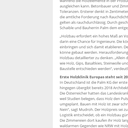
während die Holzelemente in der Produk
ausgleichen kann. Betonbauer und Zimme
Toleranzen. Ersterer denkt in Zentimeter
die amtliche Forderung nach Rauchdichte
gelten als rauchdurchlässig. Durch gesc
Schaible und Bauherrin Palm dem entge
„Holzbau erfordert ein hohes Maß an Vo
darin eine Chance für Ingenieure. Die
einbringen und sich damit etablieren. D
könne gebaut werden. Herausforderunge
Holzbau detaillierter zu denken. „Allein
wie Holz, Gips, Basaltkies, Steinwolle u
Baustelle entschieden werden“, verdeut
Erste Holzklinik Europas steht seit 20
In Deutschland ist die Palm KG der erste 
hingegen übergibt bereits 2018 Archite
Die Österreicher hatten das Landeskran
weil Studien belegen, dass Holz den Pu
umgeplant. Bauen mit Holz ist zwar schne
Nein“, sagt Mudroh. Der Holzpreis sei zu
Logistik entscheidet, ob ein Holzbau gü
Die Zimmereien dort kaufen ihr Holz langf
waldarmen Gegenden wie NRW mit Holz b