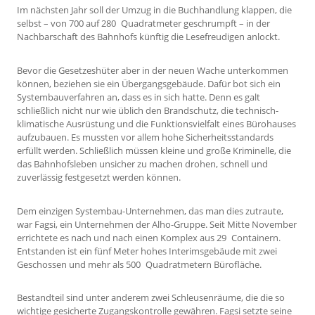
Im nächsten Jahr soll der Umzug in die Buchhandlung klappen, die
selbst – von 700 auf 280 Quadratmeter geschrumpft – in der
Nachbarschaft des Bahnhofs künftig die Lesefreudigen anlockt.
Bevor die Gesetzeshüter aber in der neuen Wache unterkommen
können, beziehen sie ein Übergangsgebäude. Dafür bot sich ein
Systembauverfahren an, dass es in sich hatte. Denn es galt
schließlich nicht nur wie üblich den Brandschutz, die technisch-
klimatische Ausrüstung und die Funktionsvielfalt eines Bürohauses
aufzubauen. Es mussten vor allem hohe Sicherheitsstandards
erfüllt werden. Schließlich müssen kleine und große Kriminelle, die
das Bahnhofsleben unsicher zu machen drohen, schnell und
zuverlässig festgesetzt werden können.
Dem einzigen Systembau-Unternehmen, das man dies zutraute,
war Fagsi, ein Unternehmen der Alho-Gruppe. Seit Mitte November
errichtete es nach und nach einen Komplex aus 29 Containern.
Entstanden ist ein fünf Meter hohes Interimsgebäude mit zwei
Geschossen und mehr als 500 Quadratmetern Bürofläche.
Bestandteil sind unter anderem zwei Schleusenräume, die die so
wichtige gesicherte Zugangskontrolle gewähren. Fagsi setzte seine