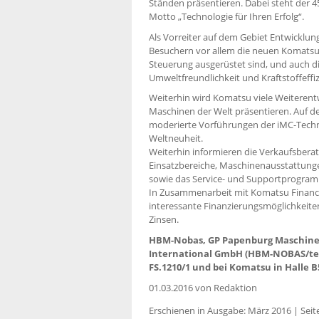
Ständen präsentieren. Dabei steht der 
Motto „Technologie für Ihren Erfolg“.
Als Vorreiter auf dem Gebiet Entwickl
Besuchern vor allem die neuen Komatsu 
Steuerung ausgerüstet sind, und auch di
Umweltfreundlichkeit und Kraftstoffeffiz
Weiterhin wird Komatsu viele Weiterent
Maschinen der Welt präsentieren. Auf d
moderierte Vorführungen der iMC-Techn
Weltneuheit.
Weiterhin informieren die Verkaufsber
Einsatzbereiche, Maschinenausstattung
sowie das Service- und Supportprogra
In Zusammenarbeit mit Komatsu Finance
interessante Finanzierungsmöglichkeit
Zinsen.
HBM-Nobas, GP Papenburg Maschine
International GmbH (HBM-NOBAS/telt
FS.1210/1 und bei Komatsu in Halle B
01.03.2016
von Redaktion
Erschienen in Ausgabe: März 2016 | Seit