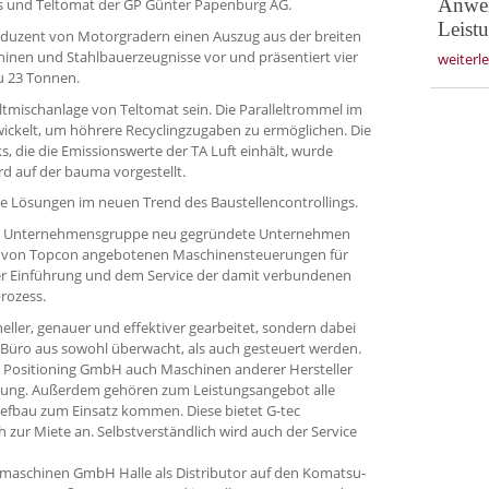
Anwen
und Teltomat der GP Günter Papenburg AG.
Leist
oduzent von Motorgradern einen Auszug aus der breiten
inen und Stahlbauerzeugnisse vor und präsentiert vier
weiterl
u 23 Tonnen.
ltmischanlage von Teltomat sein. Die Paralleltrommel im
ckelt, um höhrere Recyc­lingzugaben zu ermöglichen. Die
 die die Emissionswerte der TA Luft einhält, wurde
ird auf der bauma vorgestellt.
le Lösungen im neuen Trend des Baustellencontrollings.
rg Unternehmensgruppe neu gegründete Unternehmen
er von Topcon angebotenen Maschinensteuerungen für
er Einführung und dem Service der damit verbundenen
rozess.
eller, genauer und effektiver gearbeitet, sondern dabei
m Büro aus sowohl überwacht, als auch gesteuert werden.
ec Positioning GmbH auch Maschinen anderer Hersteller
fügung. Außerdem gehören zum Leistungs­angebot alle
efbau zum Einsatz kommen. Diese bietet G-tec
 zur Miete an. Selbstverständlich wird auch der Service
umaschinen GmbH Halle als Distributor auf den Komatsu-