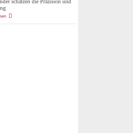
der schätzen die Präzision und
ung
esen