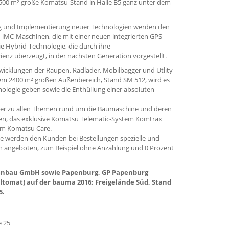
4500 m² große Komatsu-Stand in Halle B5 ganz unter dem
ung und Implementierung neuer Technologien werden den
iMC-Maschinen, die mit einer neuen integrierten GPS-
e Hybrid-Technologie, die durch ihre
ienz überzeugt, in der nächsten Generation vorgestellt.
wicklungen der Raupen, Radlader, Mobilbagger und Utlity
em 2400 m² großen Außenbereich, Stand SM 512, wird es
ologie geben sowie die Enthüllung einer absoluten
ater zu allen Themen rund um die Baumaschine und deren
en, das exklusive Komatsu Telematic-System Komtrax
mm Komatsu Care.
 werden den Kunden bei Bestellungen spezielle und
en angeboten, zum Beispiel ohne Anzahlung und 0 Prozent
nbau GmbH sowie Papenburg, GP Papenburg
omat) auf der bauma 2016: Freigelände Süd, Stand
5.
e 25