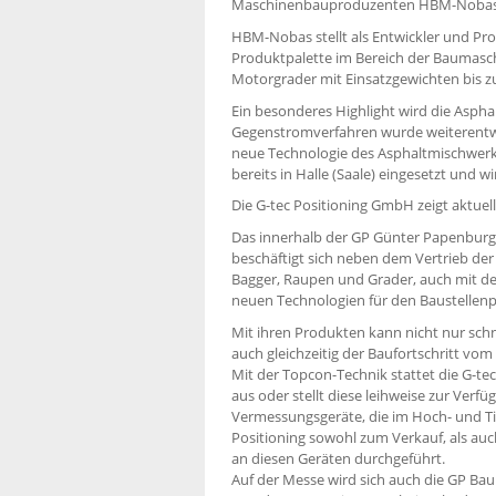
Maschinenbauproduzenten HBM-Nobas 
HBM-Nobas stellt als Entwickler und Pr
Produktpalette im Bereich der Baumasch
Motorgrader mit Einsatzgewichten bis z
Ein besonderes Highlight wird die Aspha
Gegenstromverfahren wurde weiterentwi
neue Technologie des Asphaltmischwerks,
bereits in Halle (Saale) eingesetzt und w
Die G-tec Positioning GmbH zeigt aktuel
Das innerhalb der GP Günter Papenbu
beschäftigt sich neben dem Vertrieb d
Bagger, Raupen und Grader, auch mit d
neuen Technologien für den Baustellenp
Mit ihren Produkten kann nicht nur schn
auch gleichzeitig der Baufortschritt vo
Mit der Topcon-Technik stattet die G-t
aus oder stellt diese leihweise zur Ver
Vermessungsgeräte, die im Hoch- und Ti
Positioning sowohl zum Verkauf, als auch
an diesen Geräten durchgeführt.
Auf der Messe wird sich auch die GP Ba