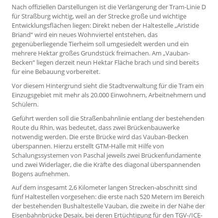
Nach offiziellen Darstellungen ist die Verlängerung der Tram-Linie D
für Straßburg wichtig, weil an der Strecke große und wichtige
Entwicklungsflächen liegen: Direkt neben der Haltestelle „Aristide
Briand“ wird ein neues Wohnviertel entstehen, das
gegenüberliegende Tierheim soll umgesiedelt werden und ein
mehrere Hektar großes Grundstück freimachen. Am „Vauban-
Becken“ liegen derzeit neun Hektar Fläche brach und sind bereits
für eine Bebauung vorbereitet.
Vor diesem Hintergrund sieht die Stadtverwaltung für die Tram ein
Einzugsgebiet mit mehr als 20.000 Einwohnern, Arbeitnehmern und
Schülern.
Geführt werden soll die Straßenbahnlinie entlang der bestehenden
Route du Rhin, was bedeutet, dass zwei Brückenbauwerke
notwendig werden. Die erste Brücke wird das Vauban-Becken
überspannen. Hierzu erstellt GTM-Halle mit Hilfe von
Schalungssystemen von Paschal jeweils zwei Brückenfundamente
und zwei Widerlager, die die Kräfte des diagonal überspannenden
Bogens aufnehmen.
Auf dem insgesamt 2,6 Kilometer langen Strecken-abschnitt sind
fünf Haltestellen vorgesehen: die erste nach 520 Metern im Bereich
der bestehenden Bushaltestelle Vauban, die zweite in der Nähe der
Eisenbahnbrücke Desaix, bei deren Ertüchtigung für den TGV-/ICE-