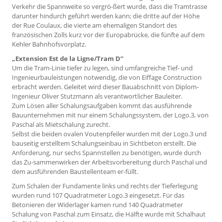
Verkehr die Spannweite so vergrö-ßert wurde, dass die Tramtrasse
darunter hindurch geführt werden kann; die dritte auf der Höhe
der Rue Coulaux, die vierte am ehemaligen Standort des
französischen Zolls kurz vor der Europabrücke, die fünfte auf dem
Kehler Bahnhofsvorplatz.
„Extension Est de la Ligne/Tram D“
Um die Tram-Linie tiefer zu legen, sind umfangreiche Tief- und
Ingenieurbauleistungen notwendig, die von Eiffage Construction
erbracht werden. Geleitet wird dieser Bauabschnitt von Diplom-
Ingenieur Oliver Stutzmann als verantwortlicher Bauleiter.
Zum Lösen aller Schalungsaufgaben kommt das ausführende
Bauunternehmen mit nur einem Schalungssystem, der Logo.3, von
Paschal als Mietschalung zurecht.
Selbst die beiden ovalen Voutenpfeiler wurden mit der Logo.3 und
bauseitig erstelltem Schalungseinbau in Sichtbeton erstellt. Die
Anforderung, nur sechs Spannstellen zu benötigen, wurde durch
das Zu-sammenwirken der Arbeitsvorbereitung durch Paschal und
dem ausführenden Baustellenteam er-füllt.
Zum Schalen der Fundamente links und rechts der Tieferlegung
wurden rund 107 Quadratmeter Logo.3 eingesetzt. Für das
Betonieren der Widerlager kamen rund 140 Quadratmeter
Schalung von Paschal zum Einsatz, die Hälfte wurde mit Schalhaut