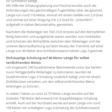
für Sichtbeton belegt.
Mit Hilfe der Schalungsplanung von Paschal wurden auch die
Anforderungen des gleichmäßigen Fugenbildes über die gesamte
Länge von rund 116 Meter, einmal mit einem Gefälle von 2,3 Grad
und einmal auf einer Steigung mit 2,3 Grad für „Unterfahrt“,
aufgeteilt in sieben Betoniertakte, gemeistert.
Nachdem die Widerlager der TGV-/ICE-Strecke auf den Bohrpfählen
fertig betoniert und ausgehärtet waren, wurden zum Verkleiden
und Schützen der Bohrpfähle zwischen dem Widerlager und der
unteren Betonaufkantung auf dem Niveau der Tramlinie auf einer
Länge von 40 Meter eine Sichtbetonwand mittels Logo.3 geschalt.
Einhäuptige Schalung auf 40 Meter Länge für selbst
verdichtenden Beton
Um insgesamt 240 Quadratmeter Betonwände unter das bereits
zuvor fertiggestellte Widerlager zu betonieren, wurden 64
Quadratmeter Logo.3-Schalung zusätzlich belegt und mit einem
Einfüllstutzen versehen, um den selbstverdichtenden Beton
einbringen zu können.
In sieben Takten zu rund 22,70 Meter Länge wurden auf der
Südseite 158 Meter Betonwand mit doppeltbelegter Schalung
erstellt. Auch auf der Nordseite wurde auf einer Länge von rund
158 Meter mit unbelegter Logo.3-Schalung die Sichtbetonwand