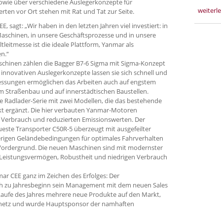
owie über verschiedene Auslegerkonzepte für
weiterl
ten vor Ort stehen mit Rat und Tat zur Seite.
 sagt: „Wir haben in den letzten Jahren viel investiert: in
Maschinen, in unsere Geschäftsprozesse und in unsere
eitmesse ist die ideale Plattform, Yanmar als
n.“
schinen zählen die Bagger B7-6 Sigma mit Sigma-Konzept
innovativen Auslegerkonzepte lassen sie sich schnell und
ssungen ermöglichen das Arbeiten auch auf engstem
im Straßenbau und auf innerstädtischen Baustellen.
e Radlader-Serie mit zwei Modellen, die das bestehende
kt ergänzt. Die hier verbauten Yanmar-Motoren
m Verbrauch und reduzierten Emissionswerten. Der
ueste Transporter C50R-5 überzeugt mit ausgefeilter
ierigen Geländebedingungen für optimales Fahrverhalten
m Vordergrund. Die neuen Maschinen sind mit modernster
n Leistungsvermögen, Robustheit und niedrigen Verbrauch
ar CEE ganz im Zeichen des Erfolges: Der
ich zu Jahresbeginn sein Management mit dem neuen Sales
 Laufe des Jahres mehrere neue Produkte auf den Markt,
bsnetz und wurde Hauptsponsor der namhaften