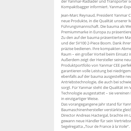
der Yanmar-Radlader und Transporter s
Kompaktbagger informiert. Yanmar-Exper
Jean-Marc Reynaud, President Yanmar CEE,
neue Produkte, in die Qualität unserer 
Führungsmannschaft. Die bauma als Weltl
Premiummarke in Europa zu präsentiere
Zu den auf der bauma präsentierten Ma
und der SV100 2-Piece Boom. Dank ihrer 
präzise bedienen. Ihre kompakten Abme
Raum – ein großer Vorteil beim Einsatz 
Außerdem zeigt der Hersteller seine neu
Produktportfolio von Yanmar CEE perfe
garantieren volle Leistung bei niedrige
ebenfalls auf der bauma ausgestellte ne
Antriebstechnologie, die auch bei schw
sorgt. Für Yanmar steht die Qualität i
Technologie ausgestattet – sie vereine
in einzigartiger Weise.
Das vorangegangene Jahr stand für Yanm
Baumaschinenhersteller verstärkte gle
Director Andreas Hactergal, brachte im
gewann neue Händler für sein Vertrie
Segelregatta „Tour de France à la Voile“.