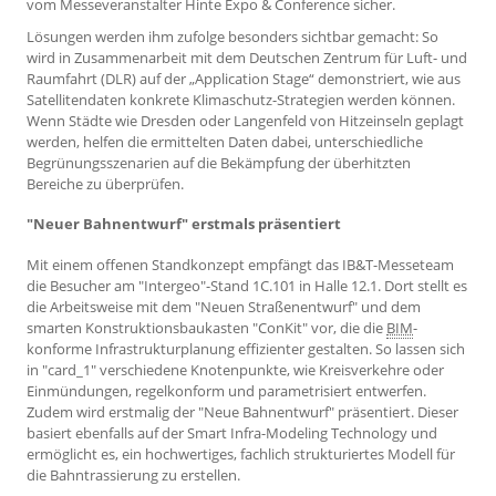
vom Messeveranstalter Hinte Expo & Conference sicher.
Lösungen werden ihm zufolge besonders sichtbar gemacht: So
wird in Zusammenarbeit mit dem Deutschen Zentrum für Luft- und
Raumfahrt (DLR) auf der „Application Stage“ demonstriert, wie aus
Satellitendaten konkrete Klimaschutz-Strategien werden können.
Wenn Städte wie Dresden oder Langenfeld von Hitzeinseln geplagt
werden, helfen die ermittelten Daten dabei, unterschiedliche
Begrünungsszenarien auf die Bekämpfung der überhitzten
Bereiche zu überprüfen.
"Neuer Bahnentwurf" erstmals präsentiert
Mit einem offenen Standkonzept empfängt das IB&T-Messeteam
die Besucher am "Intergeo"-Stand 1C.101 in Halle 12.1. Dort stellt es
die Arbeitsweise mit dem "Neuen Straßenentwurf" und dem
smarten Konstruktionsbaukasten "ConKit" vor, die die
BIM
-
konforme Infrastrukturplanung effizienter gestalten. So lassen sich
in "card_1" verschiedene Knotenpunkte, wie Kreisverkehre oder
Einmündungen, regelkonform und parametrisiert entwerfen.
Zudem wird erstmalig der "Neue Bahnentwurf" präsentiert. Dieser
basiert ebenfalls auf der Smart Infra-Modeling Technology und
ermöglicht es, ein hochwertiges, fachlich strukturiertes Modell für
die Bahntrassierung zu erstellen.