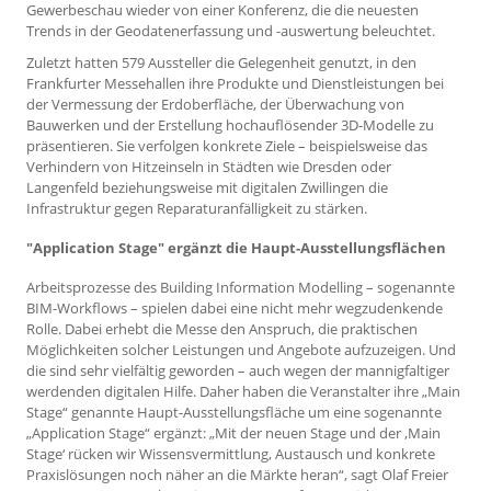
Gewerbeschau wieder von einer Konferenz, die die neuesten
Trends in der Geodatenerfassung und -auswertung beleuchtet.
Zuletzt hatten 579 Aussteller die Gelegenheit genutzt, in den
Frankfurter Messehallen ihre Produkte und Dienstleistungen bei
der Vermessung der Erdoberfläche, der Überwachung von
Bauwerken und der Erstellung hochauflösender 3D-Modelle zu
präsentieren. Sie verfolgen konkrete Ziele – beispielsweise das
Verhindern von Hitzeinseln in Städten wie Dresden oder
Langenfeld beziehungsweise mit digitalen Zwillingen die
Infrastruktur gegen Reparaturanfälligkeit zu stärken.
"Application Stage" ergänzt die Haupt-Ausstellungsflächen
Arbeitsprozesse des Building Information Modelling – sogenannte
BIM-Workflows – spielen dabei eine nicht mehr wegzudenkende
Rolle. Dabei erhebt die Messe den Anspruch, die praktischen
Möglichkeiten solcher Leistungen und Angebote aufzuzeigen. Und
die sind sehr vielfältig geworden – auch wegen der mannigfaltiger
werdenden digitalen Hilfe. Daher haben die Veranstalter ihre „Main
Stage“ genannte Haupt-Ausstellungsfläche um eine sogenannte
„Application Stage“ ergänzt: „Mit der neuen Stage und der ‚Main
Stage‘ rücken wir Wissensvermittlung, Austausch und konkrete
Praxislösungen noch näher an die Märkte heran“, sagt Olaf Freier