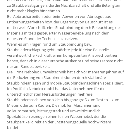
zu Staubbelästigungen, die die Nachbarschaft und alle Beteiligten
nicht mehr klaglos hinnehmen.
Bei Abbrucharbeiten oder beim Abwerfen von Abrissgut aus
Entkernungsarbeiten bzw. der Lagerung von Bauschutt ist es
mittlerweile Vorschrift, eine Staubbindung durch Befeuchtung des
Materials mittels gesteuerter Wasserbenebelung nach dem
neuesten Stand der Technik einzusetzen.
Wenn es um Fragen rund um Staubbindung bzw.
Staubniederschlagung geht, möchte jede für eine Baustelle
verantwortliche Fachkraft einen kompetenten Ansprechpartner
haben, der sich in dieser Branche auskennt und seine Dienste nicht
nur am Rande abwickelt.
Die Firma Nebolex Umwelttechnik hat sich vor mehreren Jahren auf
die Reduzierung von Staubimmissionen durch stationäre
Staubbindeanlagen und mobile Staubbindemaschinen spezialisiert.
Im Portfolio Nebolex mobil hat das Unternehmen für die
unterschiedlichsten Herausforderungen mehrere
Staubbindemaschinen von klein bis ganz groß zum Testen – zum
Mieten oder zum Kaufen. Die mobilen Maschinen sind
vollautomatisch, leistungsstark und umweltfreundlich.
Spezialdüsen erzeugen einen feinen Wassernebel, der die
Staubpartikel direkt an der Entstehungsquelle hochwirksam
bindet.