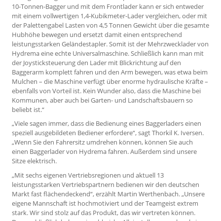
10-Tonnen-Bagger und mit dem Frontlader kann er sich entweder
mit einem vollwertigen 1,4-Kubikmeter-Lader vergleichen, oder mit
der Palettengabel Lasten von 4,5 Tonnen Gewicht über die gesamte
Hubhöhe bewegen und ersetzt damit einen entsprechend
leistungsstarken Geländestapler. Somit ist der Mehrzwecklader von
Hydrema eine echte Universalmaschine. Schließlich kann man mit
der Joysticksteuerung den Lader mit Blickrichtung auf den
Baggerarm komplett fahren und den Arm bewegen, was etwa beim
Mulchen – die Maschine verfügt über enorme hydraulische Kräfte –
ebenfalls von Vorteil ist. Kein Wunder also, dass die Maschine bei
Kommunen, aber auch bei Garten- und Landschaftsbauern so
beliebt ist.“
„Viele sagen immer, dass die Bedienung eines Baggerladers einen
speziell ausgebildeten Bediener erfordere“, sagt Thorkil K. Iversen.
„Wenn Sie den Fahrersitz umdrehen können, können Sie auch
einen Baggerlader von Hydrema fahren. Außerdem sind unsere
Sitze elektrisch.
„Mit sechs eigenen Vertriebsregionen und aktuell 13
leistungsstarken Vertriebspartnern bedienen wir den deutschen
Markt fast flächendeckend“, erzählt Martin Werthenbach. „Unsere
eigene Mannschaft ist hochmotiviert und der Teamgeist extrem
stark. Wir sind stolz auf das Produkt, das wir vertreten können.