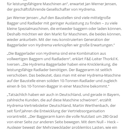
für leistungsfähigere Maschinen an“, erwartet Jan Werner Jensen,
der geschäftsführende Gesellschafter von Hydrema.
Jan Werner Jensen: „Auf den Baustellen sind viele mittelgroße
Bagger und Radlader mit geringer Auslastung zu finden – zu viele
kleine Spezialmaschinen, die entweder baggern oder laden können.
Deshalb möchten wir den Markt für Maschinen, die beides können,
wieder ankurbeln. Mit der neu konstruierten Generation der
Baggerlader von Hydrema verknüpfen wir große Erwartungen.“
„Die Baggerlader von Hydrema sind eine Kombination aus
vollwertigen Baggern und Radladern“, erklärt F&E-Leiter Thorkil K.
Iversen. „Die Hydrema Baggerlader haben eine Knicklenkung, die
leistungsfähige Radlader benötigen. Der Baggerarm ist seitlich
verschoben. Das bedeutet, dass man mit einer Hydrema-Maschine
auf der Baustelle einen soliden 10-Tonnen-Radlader und zugleich
einen 8- bis 10-Tonnen-Bagger in einer Maschine bekommt.“
„Tatsächlich haben wir auch in Deutschland, und gerade in Bay­ern,
zahlreiche Kunden, die auf diese Maschine schwören“, erzählt
Hydrema-Vertriebsleiter Deutschland, Martin Werthenbach, der
seit fünf Jahren die Entwicklung der Vertriebsorganisation
vorantreibt. „Der Baggerarm kann die volle Nutzlast um 280 Grad
von einer Seite zur anderen Seite bewegen. Mit dem Null – Heck –
Ausleger bewegt der Mehrzwecklader problemlos Lasten, wie ein