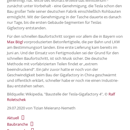
genehmigt hat. Mitte des Monats erteilte das Ministerium -
zunächst unter Vorbehalt - eine Genehmigung, die Tesla schon den
Bau großer Teile seiner deutschen Fabrik einschließlich Rohbauten
ermöglicht. Mit der Genehmigung in der Tasche dauerte es danach
nur Tage, bis die ersten Gebäude-Segmenten für Teslas
Gigfactory entstanden.
Für den schnellen Baufortschritt sorgen vor allem die in Bayern von
Max Bögl
vorproduzierten Betonfertigteile, die per Bahn und LKW
am Bestimmungsort landen. Eine erste Lieferung kam bereits im
Juni an. Und der Einsatz von Fertigmodulen sei der Grund für den
schnellen Baufortschritt, ist sich Musk sicher. Die deutsche
Methode mit vorfabrizierten Teilen findet er „extrem
beeindruckend“. Ein Jahr zuvor hatte er noch von der
Geschwindigkeit beim Bau der Gigafactory in China geschwärmt
und öffentlich erklärt, schneller habe er noch nie einen Industrie-
Bau entstehen sehen.
Bildquelle: Wikipedia, "Baustelle der Tesla-Gigafactory 4", ©
Ralf
Roletschek
29.07.2020
von Tizian Meieranz-Nemeth
Aktuell
Baubranche