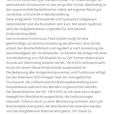
wechselnden Einsatzorten ist das ein großer Vorteil. Gleichzeitig ist
der raupenmobile Backenbrecher selbst auf engstem Raum gut
versetzbar und schnell in Betriebsstellung.
Dank integrierter Trichterwände und hydraulisch klappbarer
Seitenbänder sind die Rüstzeiten sehr kurz. Mit einem Spaltrost
wird das Aufgabematerial vorgesiebt für eine bessere
Endproduktqualität.
Das innovative Continuous Feed-System sorgt für eine
gleichmäßige, produktive Auslastung des Brechers: Eine Sonde
erfasst den Brecherfüllstand und reguliert je nach Auslastung die
Geschwindigkeit der Förderbänder. So bereitet die Anlage mit einer
Antriebsleistung von 165 Kilowatt bis zu 220 Tonnen Material pro
Stunde auf. Gleichzeitig arbeitet die MC 100 R EVO verbrauchsarm,
da sie mit einem Diesel-Direktantrieb ausgestattet ist.
Die Bedienung aller Anlagenkomponenten und Funktionen erfolgt
bei den Kleemann-EVO-Anlagen über ein menügeführtes
Touchpanel. Die vollhydraulische Brechspalteinstellung kann
beispielsweise während des Betriebs vorgenommen werden.
Der Backenbrecher der MC 100 R EVO ist mit einer extra langen
beweglichen Brechbacke ausgestattet, die Verbrückungen
reduziert. Sollte es doch zu einer Blockierung kommen, kann per
Brecherdeblockiersystem der Brecherantrieb reversiert werden
und das festgefahrene Material wird gelöst. Um Staub zu