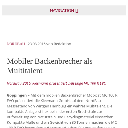
NAVIGATION
-
23.08.2016
von Redaktion
NORDBAU
Mobiler Backenbrecher als
Multitalent
NordBau 2016: Kleemann präsentiert vielseitige MC 100 R EVO
Göppingen –
Mit dem mobilen Backenbrecher Mobicat MC 100 R
EVO präsentiert die Kleemann GmbH auf dem NordBau-
Messestand von Wirtgen Hamburg ein wahres Multitalent. Die
kompakte Anlage ist flexibel in der ersten Brechstufe zur
Aufbereitung von Naturstein und Recyclingmaterial einsetzbar.
Kompakte Maße und ein Gewicht von 30 Tonnen machen die MC
100 R EVO besonders gut transportierbar. Für Anwendungen an