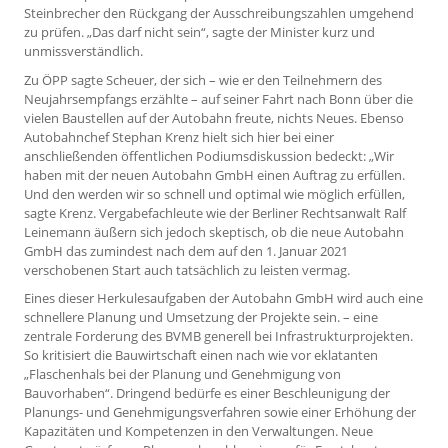
Steinbrecher den Rückgang der Ausschreibungszahlen umgehend
zu prüfen. „Das darf nicht sein“, sagte der Minister kurz und
unmissverständlich.
Zu ÖPP sagte Scheuer, der sich – wie er den Teilnehmern des
Neujahrsempfangs erzählte – auf seiner Fahrt nach Bonn über die
vielen Baustellen auf der Autobahn freute, nichts Neues. Ebenso
Autobahnchef Stephan Krenz hielt sich hier bei einer
anschließenden öffentlichen Podiumsdiskussion bedeckt: „Wir
haben mit der neuen Autobahn GmbH einen Auftrag zu erfüllen.
Und den werden wir so schnell und optimal wie möglich erfüllen,
sagte Krenz. Vergabefachleute wie der Berliner Rechtsanwalt Ralf
Leinemann äußern sich jedoch skeptisch, ob die neue Autobahn
GmbH das zumindest nach dem auf den 1. Januar 2021
verschobenen Start auch tatsächlich zu leisten vermag.
Eines dieser Herkulesaufgaben der Autobahn GmbH wird auch eine
schnellere Planung und Umsetzung der Projekte sein. – eine
zentrale Forderung des BVMB generell bei Infrastrukturprojekten.
So kritisiert die Bauwirtschaft einen nach wie vor eklatanten
„Flaschenhals bei der Planung und Genehmigung von
Bauvorhaben“. Dringend bedürfe es einer Beschleunigung der
Planungs- und Genehmigungsverfahren sowie einer Erhöhung der
Kapazitäten und Kompetenzen in den Verwaltungen. Neue