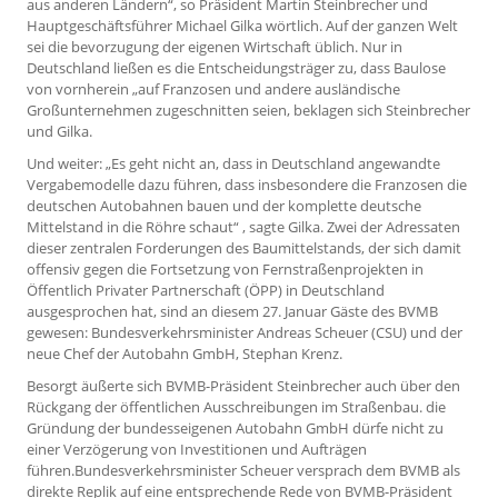
aus anderen Ländern“, so Präsident Martin Steinbrecher und
Hauptgeschäftsführer Michael Gilka wörtlich. Auf der ganzen Welt
sei die bevorzugung der eigenen Wirtschaft üblich. Nur in
Deutschland ließen es die Entscheidungsträger zu, dass Baulose
von vornherein „auf Franzosen und andere ausländische
Großunternehmen zugeschnitten seien, beklagen sich Steinbrecher
und Gilka.
Und weiter: „Es geht nicht an, dass in Deutschland angewandte
Vergabemodelle dazu führen, dass insbesondere die Franzosen die
deutschen Autobahnen bauen und der komplette deutsche
Mittelstand in die Röhre schaut“ , sagte Gilka. Zwei der Adressaten
dieser zentralen Forderungen des Baumittelstands, der sich damit
offensiv gegen die Fortsetzung von Fernstraßenprojekten in
Öffentlich Privater Partnerschaft (ÖPP) in Deutschland
ausgesprochen hat, sind an diesem 27. Januar Gäste des BVMB
gewesen: Bundesverkehrsminister Andreas Scheuer (CSU) und der
neue Chef der Autobahn GmbH, Stephan Krenz.
Besorgt äußerte sich BVMB-Präsident Steinbrecher auch über den
Rückgang der öffentlichen Ausschreibungen im Straßenbau. die
Gründung der bundesseigenen Autobahn GmbH dürfe nicht zu
einer Verzögerung von Investitionen und Aufträgen
führen.Bundesverkehrsminister Scheuer versprach dem BVMB als
direkte Replik auf eine entsprechende Rede von BVMB-Präsident