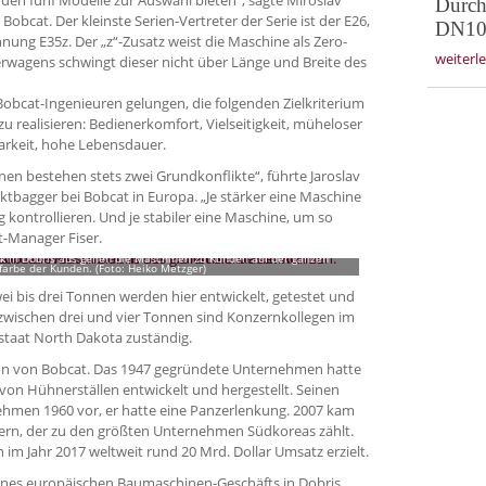
Durch
bcat. Der kleinste Serien-Vertreter der Serie ist der E26,
DN10
nung E35z. Der „z“-Zusatz weist die Maschine als Zero-
weiterl
rwagens schwingt dieser nicht über Länge und Breite des
obcat-Ingenieuren gelungen, die folgenden Zielkriterium
 realisieren: Bedienerkomfort, Vielseitigkeit, müheloser
arkeit, hohe Lebensdauer.
en bestehen stets zwei Grundkonflikte“, führte Jaroslav
tbagger bei Bobcat in Europa. „Je stärker eine Maschine
ig kontrollieren. Und je stabiler eine Maschine, um so
t-Manager Fiser.
erk in Dobris aus gehen die Maschinen zu Kunden auf der ganzen
farbe der Kunden. (Foto: Heiko Metzger)
ei bis drei Tonnen werden hier entwickelt, getestet und
 zwischen drei und vier Tonnen sind Konzernkollegen im
taat North Dakota zuständig.
von von Bobcat. Das 1947 gegründete Unternehmen hatte
on Hühnerställen ent­wickelt und hergestellt. Seinen
ehmen 1960 vor, er hatte eine Panzerlenkung. 2007 kam
rn, der zu den größten Unternehmen Südkoreas zählt.
im Jahr 2017 weltweit rund 20 Mrd. Dollar Umsatz erzielt.
ines europäischen Baumaschinen-Geschäfts in Dobris