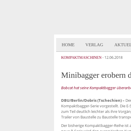
HOME
VERLAG
AKTUE
-
12.06.2018
KOMPAKTMASCHINEN
Minibagger erobern 
Bobcat hat seine Kompaktbagger überarbeit
DBU/Berlin/Dobris (Tschechien) –
Der
Kompaktbagger-Serie vorgestellt. Die E-S
zum Teil deutlich leichter als ihre Vorgä
Trailer von Baustelle zu Baustelle transp
Der bisherige Kompaktbagger-Reihe ist 
neue R-Serie wird den europäischen Kun