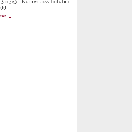
gängiger Korrosionsschutz bei
00
esen