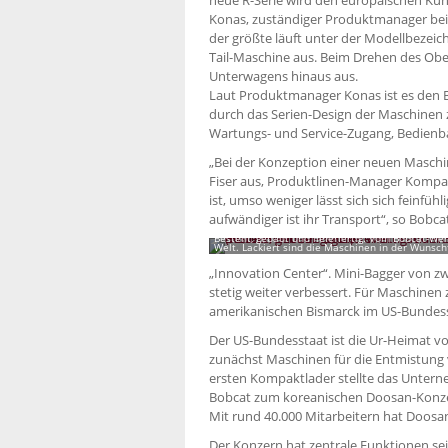
Konas, zuständiger Produktmanager bei Bo
der größte läuft unter der Modellbezeich
Tail-Maschine aus. Beim Drehen des Obe
Unterwagens hinaus aus.
Laut Produktmanager Konas ist es den B
durch das Serien-Design der Maschinen zu
Wartungs- und Service-Zugang, Bedienb
„Bei der Konzeption einer neuen Maschin
Fiser aus, Produktlinen-Manager Kompak
ist, umso weniger lässt sich sich feinfühl
aufwändiger ist ihr Transport“, so Bobca
Bestellt, gebaut und lieferfertig: Vom Bobcat-W
Welt. Lackiert sind die Maschinen in der Wunsch
„Innovation Center“. Mini-Bagger von zw
stetig weiter verbessert. Für Maschinen
amerikanischen Bismarck im US-Bundess
Der US-Bundesstaat ist die Ur-Heimat 
zunächst Maschinen für die Entmistung v
ersten Kompaktlader stellte das Untern
Bobcat zum korea­nischen Doosan-Konze
Mit rund 40.000 Mitarbeitern hat Doosan 
Der Konzern hat zentrale Funktionen se