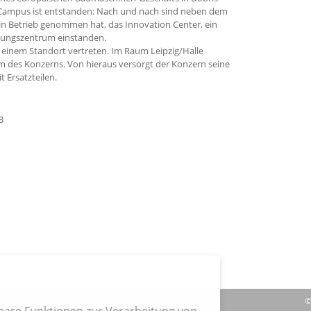
ampus ist entstanden: Nach und nach sind neben dem
n Betrieb genommen hat, das Innovation Center, ein
lungszentrum einstanden.
 einem Standort vertreten. Im Raum Leipzig/Halle
um des Konzerns. Von hieraus versorgt der Konzern seine
Ersatzteilen.
3
|
Verträge hier kündigen
|
Impressum
| Cookies
©
hbare Funktionen zur Verarbeitung von