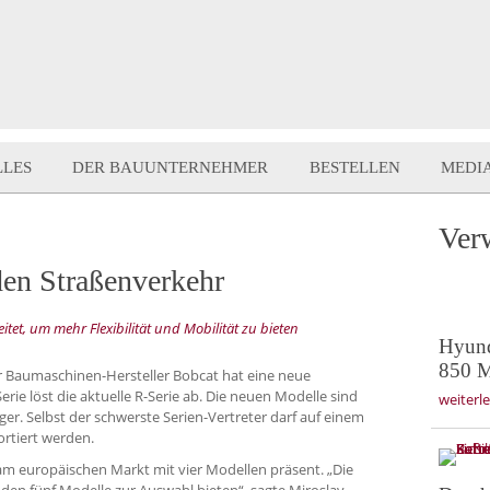
LLES
DER BAUUNTERNEHMER
BESTELLEN
MEDI
Ver
den Straßenverkehr
et, um mehr Flexibilität und Mobilität zu bieten
Hyund
850 M
 Baumaschinen-Hersteller Bobcat hat eine neue
erie löst die aktuelle R-Serie ab. Die neuen Modelle sind
weiterl
nger. Selbst der schwerste Serien-Vertreter darf auf einem
ortiert werden.
am europäischen Markt mit vier Modellen präsent. „Die
den fünf Modelle zur Auswahl bieten“, sagte Miroslav