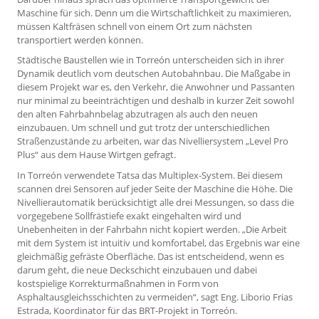
Maschine für sich. Denn um die Wirtschaftlichkeit zu maximieren,
müssen Kaltfräsen schnell von einem Ort zum nächsten
transportiert werden können.
Städtische Baustellen wie in Torreón unterscheiden sich in ihrer
Dynamik deutlich vom deutschen Autobahnbau. Die Maßgabe in
diesem Projekt war es, den Verkehr, die Anwohner und Passanten
nur minimal zu beeinträchtigen und deshalb in kurzer Zeit sowohl
den alten Fahrbahnbelag abzutragen als auch den neuen
einzubauen. Um schnell und gut trotz der unterschiedlichen
Straßenzustände zu arbeiten, war das Nivelliersystem „Level Pro
Plus“ aus dem Hause Wirtgen gefragt.
In Torreón verwendete Tatsa das Multiplex-System. Bei diesem
scannen drei Sensoren auf jeder Seite der Maschine die Höhe. Die
Nivellierautomatik berücksichtigt alle drei Messungen, so dass die
vorgegebene Sollfrästiefe exakt eingehalten wird und
Unebenheiten in der Fahrbahn nicht kopiert werden. „Die Arbeit
mit dem System ist intuitiv und komfortabel, das Ergebnis war eine
gleichmäßig gefräste Oberfläche. Das ist entscheidend, wenn es
darum geht, die neue Deckschicht einzubauen und dabei
kostspielige Korrekturmaßnahmen in Form von
Asphaltausgleichsschichten zu vermeiden“, sagt Eng. Liborio Frias
Estrada, Koordinator für das BRT-Projekt in Torreón.