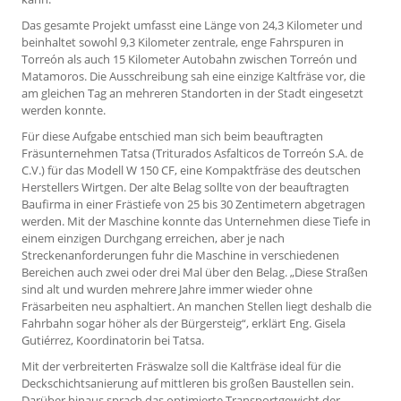
Das gesamte Projekt umfasst eine Länge von 24,3 Kilometer und
beinhaltet sowohl 9,3 Kilometer zentrale, enge Fahrspuren in
Torreón als auch 15 Kilometer Autobahn zwischen Torreón und
Matamoros. Die Ausschreibung sah eine einzige Kaltfräse vor, die
am gleichen Tag an mehreren Standorten in der Stadt eingesetzt
werden konnte.
Für diese Aufgabe entschied man sich beim beauftragten
Fräsunternehmen Tatsa (Triturados Asfalticos de Torreón S.A. de
C.V.) für das Modell W 150 CF, eine Kompaktfräse des deutschen
Herstellers Wirtgen. Der alte Belag sollte von der beauftragten
Baufirma in einer Frästiefe von 25 bis 30 Zentimetern abgetragen
werden. Mit der Maschine konnte das Unternehmen diese Tiefe in
einem einzigen Durchgang erreichen, aber je nach
Streckenanforderungen fuhr die Maschine in verschiedenen
Bereichen auch zwei oder drei Mal über den Belag. „Diese Straßen
sind alt und wurden mehrere Jahre immer wieder ohne
Fräsarbeiten neu asphaltiert. An manchen Stellen liegt deshalb die
Fahrbahn sogar höher als der Bürgersteig“, erklärt Eng. Gisela
Gutiérrez, Koordinatorin bei Tatsa.
Mit der verbreiterten Fräswalze soll die Kaltfräse ideal für die
Deckschichtsanierung auf mittleren bis großen Baustellen sein.
Darüber hinaus sprach das optimierte Transportgewicht der